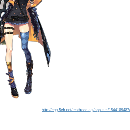
http://egg.5ch.net/test/read.cgi/applism/1544189487