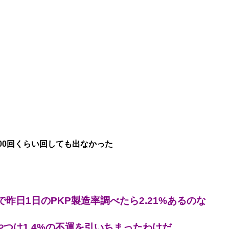
00回くらい回しても出なかった
昨日1日のPKP製造率調べたら2.21%あるのな
やつは1.4%の不運を引いちまったわけだ