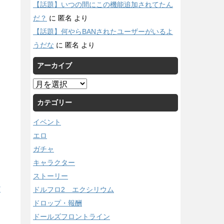
【話題】いつの間にこの機能追加されてたん
だ？
に
匿名
より
【話題】何やらBANされたユーザーがいるよ
うだな
に
匿名
より
アーカイブ
ア
ー
カテゴリー
カ
イ
イベント
ブ
エロ
ガチャ
キャラクター
ストーリー
ドルフロ2 エクシリウム
/
ドロップ・報酬
ドールズフロントライン