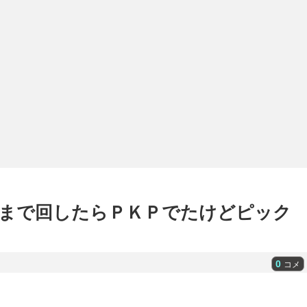
まで回したらＰＫＰでたけどピック
0
コメ