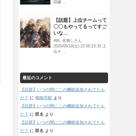
回爆 …
【話題】上位チームって
〇〇もやってるってすご
いな…
495: 名無しさん
2025/05/10(土) 22:00:23.32 上
位チ …
最近のコメント
【話題】いつの間にこの機能追加されてたん
だ？
に
啪啪导航
より
【話題】いつの間にこの機能追加されてたん
だ？
に
匿名
より
【話題】いつの間にこの機能追加されてたん
だ？
に
匿名
より