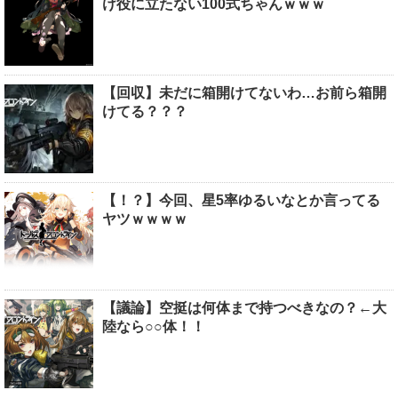
け役に立たない100式ちゃんｗｗｗ
【回収】未だに箱開けてないわ…お前ら箱開
けてる？？？
【！？】今回、星5率ゆるいなとか言ってる
ヤツｗｗｗｗ
【議論】空挺は何体まで持つべきなの？←大
陸なら○○体！！