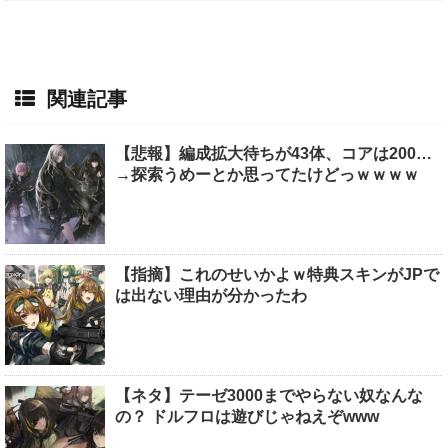
関連記事
【悲報】編成拡大待ちが43体、コアは200…
→探索うめーとか思ってたけどっｗｗｗｗ
【指摘】これのせいかよｗ特典スキンがJPで
は出ない理由が分かったわ
【ネタ】テーゼ3000までやらない奴なんな
の？ ドルフロは遊びじゃねえぞwww