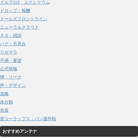
ドルフロ2 エクシリウム
ドロップ・報酬
ドールズフロントライン
ニューラルクラウド
ネタ・雑談
バグ・不具合
リセマラ
不満・要望
公式情報
噂・リーク
声・デザイン
攻略
未分類
衣装
逆コーラップス：パン屋作戦
おすすめアンテナ