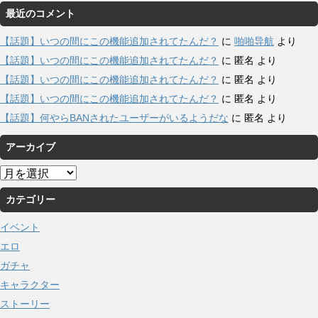
最近のコメント
【話題】いつの間にこの機能追加されてたんだ？
に
啪啪导航
より
【話題】いつの間にこの機能追加されてたんだ？
に
匿名
より
【話題】いつの間にこの機能追加されてたんだ？
に
匿名
より
【話題】いつの間にこの機能追加されてたんだ？
に
匿名
より
【話題】何やらBANされたユーザーがいるようだな
に
匿名
より
アーカイブ
ア
ー
カテゴリー
カ
イ
イベント
ブ
エロ
ガチャ
キャラクター
ストーリー