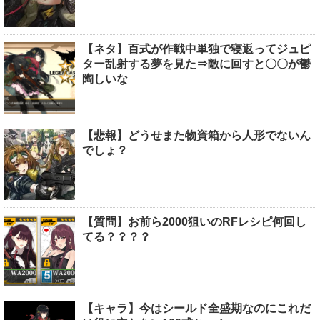
【ネタ】百式が作戦中単独で寝返ってジュピ
ター乱射する夢を見た⇒敵に回すと〇〇が鬱
陶しいな
【悲報】どうせまた物資箱から人形でないん
でしょ？
【質問】お前ら2000狙いのRFレシピ何回し
てる？？？？
【キャラ】今はシールド全盛期なのにこれだ