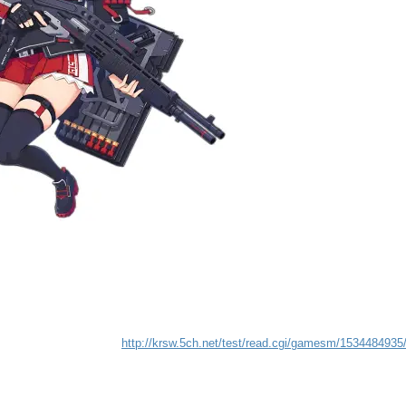
http://krsw.5ch.net/test/read.cgi/gamesm/1534484935