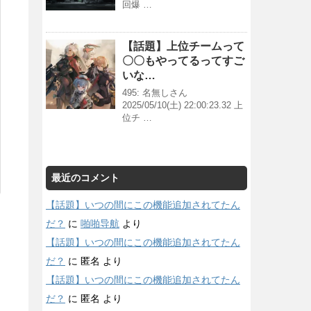
回爆 …
【話題】上位チームって
〇〇もやってるってすご
いな…
495: 名無しさん
2025/05/10(土) 22:00:23.32 上
位チ …
最近のコメント
【話題】いつの間にこの機能追加されてたん
だ？
に
啪啪导航
より
【話題】いつの間にこの機能追加されてたん
だ？
に
匿名
より
【話題】いつの間にこの機能追加されてたん
だ？
に
匿名
より