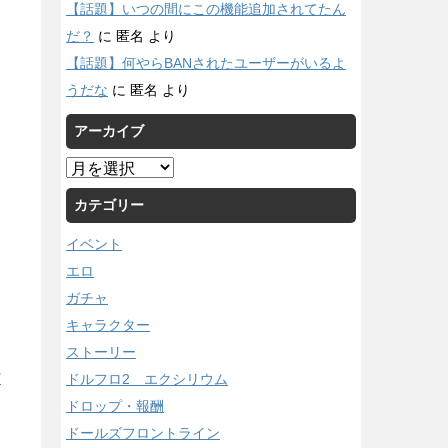
【話題】いつの間にこの機能追加されてたん
だ？
に
匿名
より
【話題】何やらBANされたユーザーがいるよ
うだな
に
匿名
より
アーカイブ
ア
ー
カテゴリー
カ
イ
イベント
ブ
エロ
ガチャ
キャラクター
ストーリー
ドルフロ2 エクシリウム
/
ドロップ・報酬
ドールズフロントライン