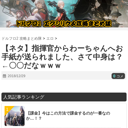
ドルフロ2 攻略まとめ隊
>
エロ
>
【ネタ】指揮官からわーちゃんへお
手紙が送られました、さて中身は？
←〇〇だなｗｗｗ
0
2018/12/29
コメ
人気記事ランキング
【課金】今はこの方法で課金するのが一番なの
か…！？