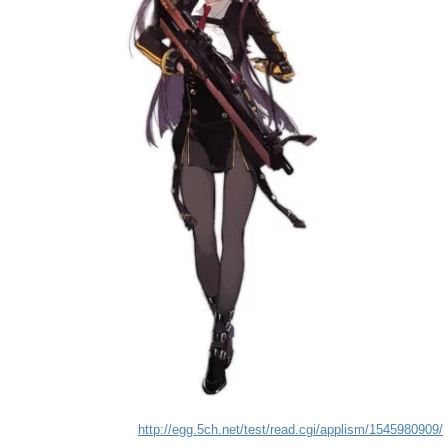
http://egg.5ch.net/test/read.cgi/applism/1545980909/