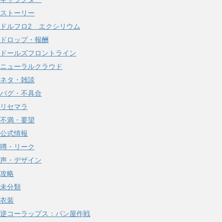
ストーリー
ドルフロ2 エクシリウム
ドロップ・報酬
ドールズフロントライン
ニューラルクラウド
ネタ・雑談
バグ・不具合
リセマラ
不満・要望
公式情報
噂・リーク
声・デザイン
攻略
未分類
衣装
逆コーラップス：パン屋作戦