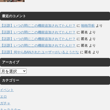
最近のコメント
【話題】いつの間にこの機能追加されてたんだ？
に
啪啪导航
より
【話題】いつの間にこの機能追加されてたんだ？
に
匿名
より
【話題】いつの間にこの機能追加されてたんだ？
に
匿名
より
【話題】いつの間にこの機能追加されてたんだ？
に
匿名
より
【話題】何やらBANされたユーザーがいるようだな
に
匿名
より
アーカイブ
ア
ー
カテゴリー
カ
イ
イベント
ブ
エロ
ガチャ
キャラクター