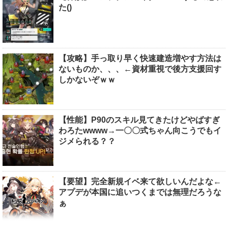
た()
【攻略】手っ取り早く快速建造増やす方法は
ないものか、、、←資材重視で後方支援回す
しかないぞｗｗ
【性能】P90のスキル見てきたけどやばすぎ
わろたwwww→一〇〇式ちゃん向こうでもイ
ジメられる？？
【要望】完全新規イベ来て欲しいんだよな←
アプデが本国に追いつくまでは無理だろうな
ぁ