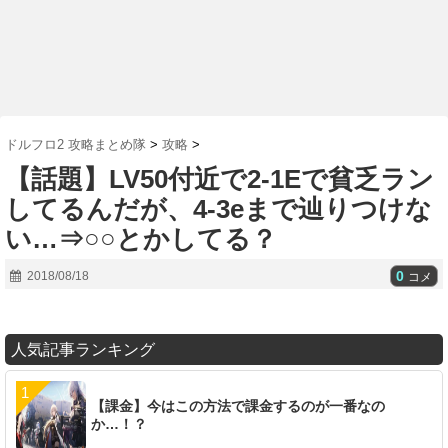
ドルフロ2 攻略まとめ隊
>
攻略
>
【話題】LV50付近で2-1Eで貧乏ラン
してるんだが、4-3eまで辿りつけな
い…⇒○○とかしてる？
0
2018/08/18
コメ
人気記事ランキング
【課金】今はこの方法で課金するのが一番なの
か…！？