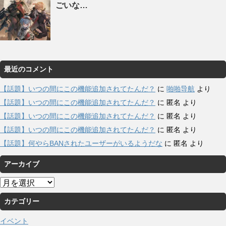
ごいな…
最近のコメント
【話題】いつの間にこの機能追加されてたんだ？
に
啪啪导航
より
【話題】いつの間にこの機能追加されてたんだ？
に
匿名
より
【話題】いつの間にこの機能追加されてたんだ？
に
匿名
より
【話題】いつの間にこの機能追加されてたんだ？
に
匿名
より
【話題】何やらBANされたユーザーがいるようだな
に
匿名
より
アーカイブ
ア
ー
カテゴリー
カ
イ
イベント
ブ