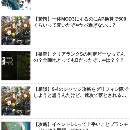
【驚愕】一体MOD3にするのにAP換算で500
くらいって聞いたぞ⇐ヤバ過ぎない…？
【疑問】クリアランクSの判定どーなってん
の？全陣地とってもBだったぞ…⇐は？？？
【相談】9-4のジャッジ攻略をグリフィン隊で
しようと思うんだけど、速攻で落とされる…
【攻略】イベント1-1って上手いことプランモ