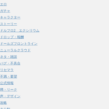
エロ
ガチャ
キャラクター
ストーリー
ドルフロ2 エクシリウム
ドロップ・報酬
ドールズフロントライン
ニューラルクラウド
ネタ・雑談
バグ・不具合
リセマラ
不満・要望
公式情報
噂・リーク
声・デザイン
攻略