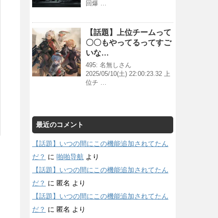
回爆 …
【話題】上位チームって
〇〇もやってるってすご
いな…
495: 名無しさん
2025/05/10(土) 22:00:23.32 上
位チ …
最近のコメント
【話題】いつの間にこの機能追加されてたん
だ？
に
啪啪导航
より
【話題】いつの間にこの機能追加されてたん
だ？
に
匿名
より
【話題】いつの間にこの機能追加されてたん
だ？
に
匿名
より