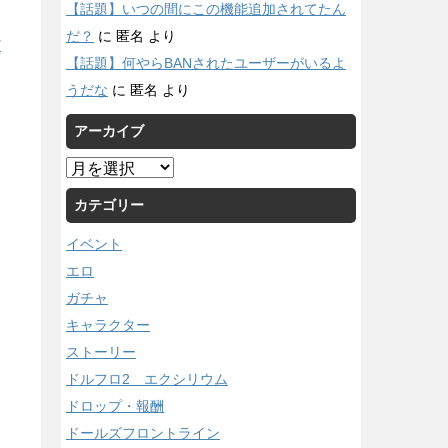
【話題】いつの間にこの機能追加されてたん
だ？
に
匿名
より
/
【話題】何やらBANされたユーザーがいるよ
うだな
に
匿名
より
アーカイブ
ア
ー
カテゴリー
カ
イ
イベント
ブ
エロ
ガチャ
キャラクター
ストーリー
ドルフロ2 エクシリウム
ドロップ・報酬
ドールズフロントライン