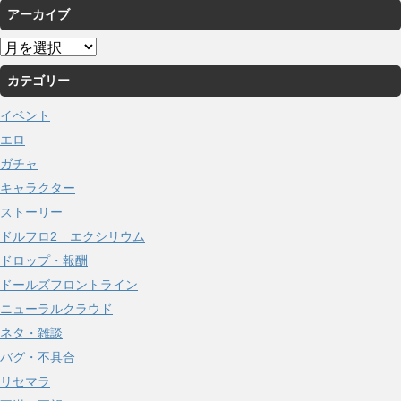
アーカイブ
ア
ー
カテゴリー
カ
イ
イベント
ブ
エロ
ガチャ
キャラクター
ストーリー
ドルフロ2 エクシリウム
ドロップ・報酬
ドールズフロントライン
ニューラルクラウド
ネタ・雑談
バグ・不具合
リセマラ