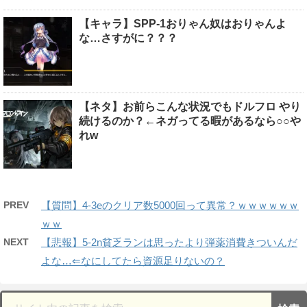
【キャラ】SPP-1おりゃん奴はおりゃんよ
な…さすがに？？？
【ネタ】お前らこんな状況でもドルフロ やり
続けるのか？←ネガってる暇があるなら○○や
れw
PREV
【質問】4-3eのクリア数5000回って異常？ｗｗｗｗｗｗ
ｗｗ
NEXT
【悲報】5-2n貧乏ランは思ったより弾薬消費きついんだ
よな…⇐なにしてたら資源足りないの？