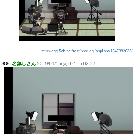
http://egg.5ch.net/test/read.cgi/applism/1547382633/
888:
名無しさん
2019/01/15(火) 07:15:02.32