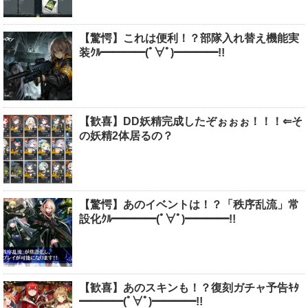
【驚愕】これは便利！？部隊入れ替え機能実
装ｸﾙ━━━━(ﾟ∀ﾟ)━━━━!!
【歓喜】DD妖精完成したぞぉぉぉ！！！⇐そ
の妖精2体居るの？
【驚愕】あのイベントは！？「秩序乱流」常
設化ｸﾙ━━━━(ﾟ∀ﾟ)━━━━!!
【歓喜】あのスキンも！？復刻ガチャ予告ｷﾀ
━━━━(ﾟ∀ﾟ)━━━━!!