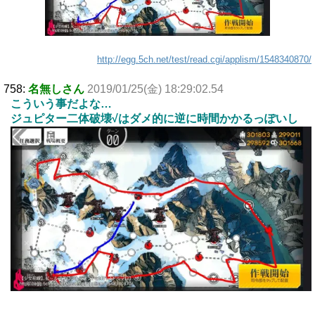
http://egg.5ch.net/test/read.cgi/applism/1548340870/
758:
名無しさん
2019/01/25(金) 18:29:02.54
こういう事だよな…
ジュピター二体破壊√はダメ的に逆に時間かかるっぽいし