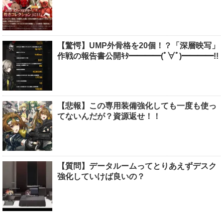
【驚愕】UMP外骨格を20個！？「深層映写」
作戦の報告書公開ｷﾀ━━━━(ﾟ∀ﾟ)━━━━!!
【悲報】この専用装備強化しても一度も使っ
てないんだが？資源返せ！！
【質問】データルームってとりあえずデスク
強化していけば良いの？