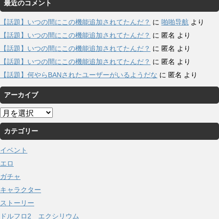
最近のコメント
【話題】いつの間にこの機能追加されてたんだ？
に
啪啪导航
より
【話題】いつの間にこの機能追加されてたんだ？
に
匿名
より
【話題】いつの間にこの機能追加されてたんだ？
に
匿名
より
【話題】いつの間にこの機能追加されてたんだ？
に
匿名
より
【話題】何やらBANされたユーザーがいるようだな
に
匿名
より
アーカイブ
ア
ー
カテゴリー
カ
イ
イベント
ブ
エロ
ガチャ
キャラクター
ストーリー
ドルフロ2 エクシリウム