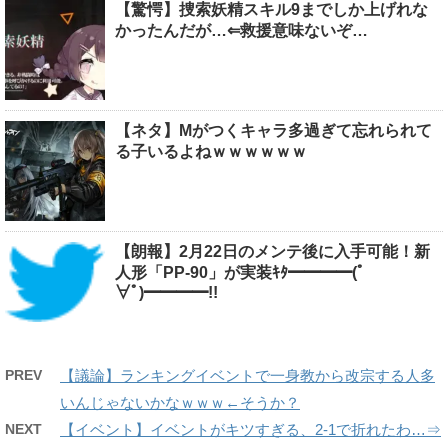
【驚愕】捜索妖精スキル9までしか上げれな
かったんだが…⇐救援意味ないぞ…
【ネタ】Mがつくキャラ多過ぎて忘れられて
る子いるよねｗｗｗｗｗｗ
【朗報】2月22日のメンテ後に入手可能！新
人形「PP-90」が実装ｷﾀ━━━━(ﾟ
∀ﾟ)━━━━!!
PREV
【議論】ランキングイベントで一身教から改宗する人多
いんじゃないかなｗｗｗ←そうか？
NEXT
【イベント】イベントがキツすぎる、2-1で折れたわ…⇒