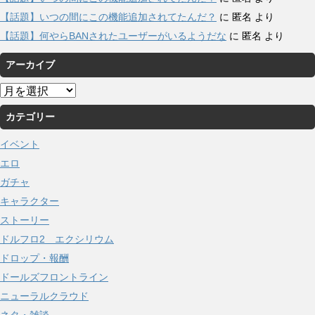
【話題】いつの間にこの機能追加されてたんだ？
に
匿名
より
【話題】何やらBANされたユーザーがいるようだな
に
匿名
より
アーカイブ
ア
ー
カテゴリー
カ
イ
イベント
ブ
エロ
ガチャ
キャラクター
ストーリー
ドルフロ2 エクシリウム
ドロップ・報酬
ドールズフロントライン
ニューラルクラウド
ネタ・雑談