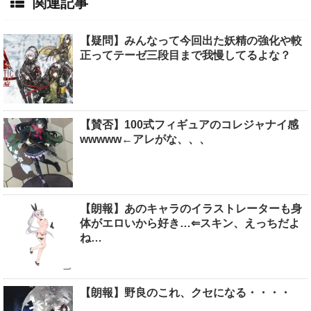
関連記事
【疑問】みんなって今回出た妖精の強化や較
正ってテーゼ三段目まで我慢してるよな？
【賛否】100式フィギュアのコレジャナイ感
wwwww←アレがな、、、
【朗報】あのキャラのイラストレーターも身
体がエロいから好き…⇐スキン、えっちだよ
ね…
【朗報】野良のこれ、クセになる・・・・