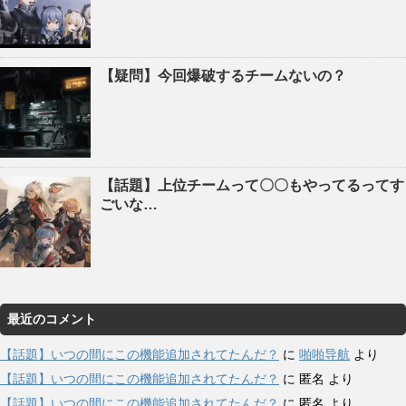
【疑問】今回爆破するチームないの？
【話題】上位チームって〇〇もやってるってす
ごいな…
最近のコメント
【話題】いつの間にこの機能追加されてたんだ？
に
啪啪导航
より
【話題】いつの間にこの機能追加されてたんだ？
に
匿名
より
【話題】いつの間にこの機能追加されてたんだ？
に
匿名
より