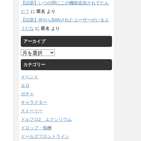
【話題】いつの間にこの機能追加されてたん
だ？
に
匿名
より
【話題】何やらBANされたユーザーがいるよ
うだな
に
匿名
より
アーカイブ
ア
ー
/
カテゴリー
カ
イ
イベント
ブ
エロ
ガチャ
キャラクター
ストーリー
ドルフロ2 エクシリウム
ドロップ・報酬
ドールズフロントライン