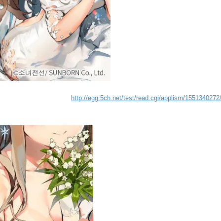
http://egg.5ch.net/test/read.cgi/applism/1551340272