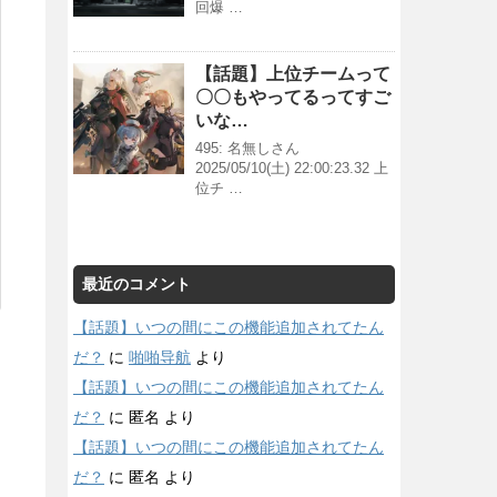
回爆 …
【話題】上位チームって
〇〇もやってるってすご
いな…
495: 名無しさん
2025/05/10(土) 22:00:23.32 上
位チ …
最近のコメント
【話題】いつの間にこの機能追加されてたん
だ？
に
啪啪导航
より
【話題】いつの間にこの機能追加されてたん
だ？
に
匿名
より
【話題】いつの間にこの機能追加されてたん
だ？
に
匿名
より