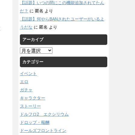
【話題】いつの間にこの機能追加されてたん
だ？
に
匿名
より
【話題】何やらBANされたユーザーがいるよ
うだな
に
匿名
より
/
アーカイブ
ア
ー
カテゴリー
カ
イ
イベント
ブ
エロ
ガチャ
キャラクター
ストーリー
ドルフロ2 エクシリウム
ドロップ・報酬
ドールズフロントライン