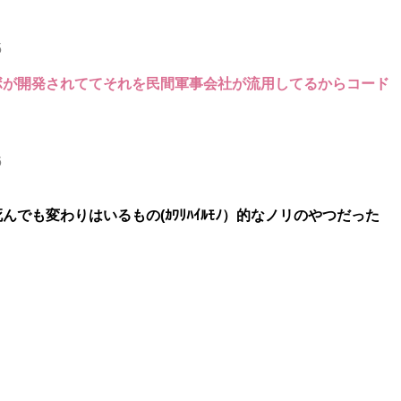
5
ボが開発されててそれを民間軍事会社が流用してるからコード
6
でも変わりはいるもの(ｶﾜﾘﾊｲﾙﾓﾉ）的なノリのやつだった