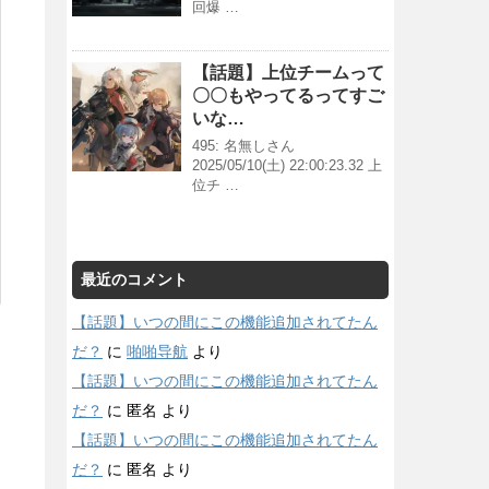
回爆 …
【話題】上位チームって
〇〇もやってるってすご
いな…
495: 名無しさん
2025/05/10(土) 22:00:23.32 上
位チ …
最近のコメント
【話題】いつの間にこの機能追加されてたん
だ？
に
啪啪导航
より
【話題】いつの間にこの機能追加されてたん
だ？
に
匿名
より
【話題】いつの間にこの機能追加されてたん
だ？
に
匿名
より