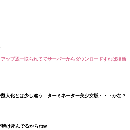
0
クアップ逐一取られててサーバーからダウンロードすれば復活
2
で擬人化とは少し違う ターミネーター美少女版・・・かな？
2
が焼け死んでるからねw