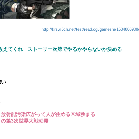
http://krsw.5ch.net/test/read.cgi/gamesm/1534866908
教えてくれ ストーリー次第でやるかやらないか決める
3
戦い
6
ら放射能汚染広がって人が住める区域狭まる
の第3次世界大戦勃発