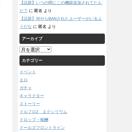
【話題】いつの間にこの機能追加されてたん
/
だ？
に
匿名
より
【話題】何やらBANされたユーザーがいるよ
うだな
に
匿名
より
アーカイブ
ア
ー
カテゴリー
カ
イ
イベント
ブ
エロ
ガチャ
キャラクター
ストーリー
ドルフロ2 エクシリウム
ドロップ・報酬
ドールズフロントライン