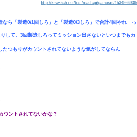
http://krsw.5ch.net/test/read.cgi/gamesm/1534866908
なら「製造0/1回しろ」と「製造0/3しろ」で合計4回やれ っ
取りして、3回製造しろってミッション出さないといつまでもカ
したつもりがカウントされてないような気がしてならん
7
7
カウントされてないかな？