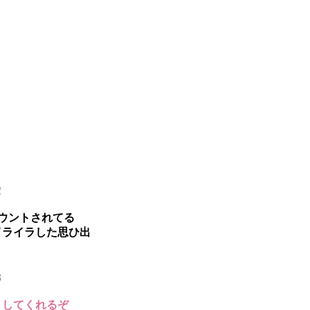
2
ウントされてる
イライラした思ひ出
8
トしてくれるぞ