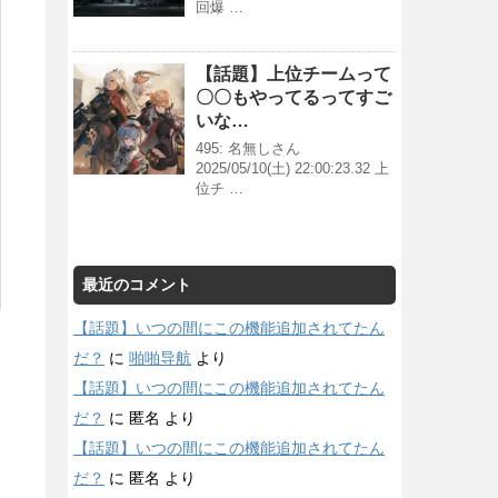
回爆 …
【話題】上位チームって
〇〇もやってるってすご
いな…
495: 名無しさん
2025/05/10(土) 22:00:23.32 上
位チ …
最近のコメント
【話題】いつの間にこの機能追加されてたん
だ？
に
啪啪导航
より
【話題】いつの間にこの機能追加されてたん
だ？
に
匿名
より
【話題】いつの間にこの機能追加されてたん
だ？
に
匿名
より