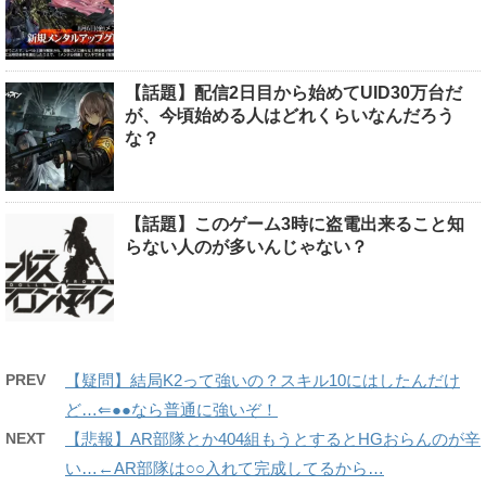
【話題】配信2日目から始めてUID30万台だ
が、今頃始める人はどれくらいなんだろう
な？
【話題】このゲーム3時に盗電出来ること知
らない人のが多いんじゃない？
PREV
【疑問】結局K2って強いの？スキル10にはしたんだけ
ど…⇐●●なら普通に強いぞ！
NEXT
【悲報】AR部隊とか404組もうとするとHGおらんのが辛
い…←AR部隊は○○入れて完成してるから…