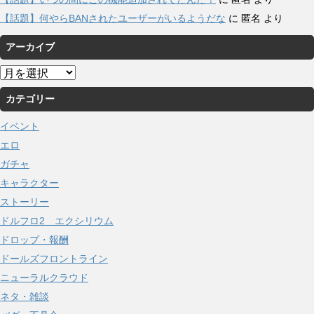
【話題】何やらBANされたユーザーがいるようだな
に
匿名
より
アーカイブ
ア
ー
カテゴリー
カ
イ
イベント
ブ
エロ
ガチャ
キャラクター
ストーリー
ドルフロ2 エクシリウム
ドロップ・報酬
ドールズフロントライン
ニューラルクラウド
ネタ・雑談