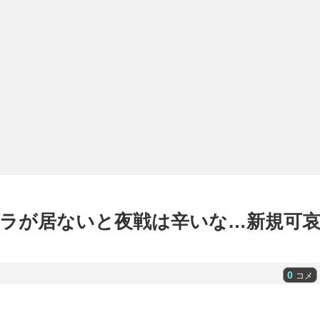
ラが居ないと夜戦は辛いな…新規可
0
コメ