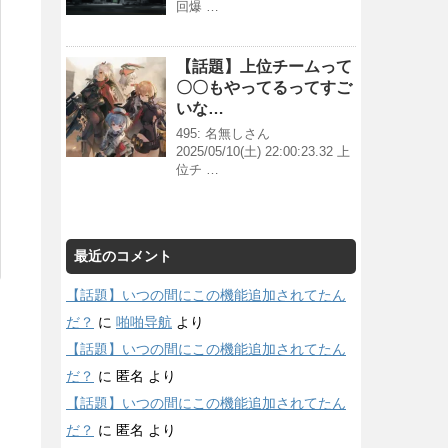
回爆 …
【話題】上位チームって
〇〇もやってるってすご
いな…
495: 名無しさん
2025/05/10(土) 22:00:23.32 上
位チ …
最近のコメント
【話題】いつの間にこの機能追加されてたん
だ？
に
啪啪导航
より
【話題】いつの間にこの機能追加されてたん
だ？
に
匿名
より
【話題】いつの間にこの機能追加されてたん
だ？
に
匿名
より