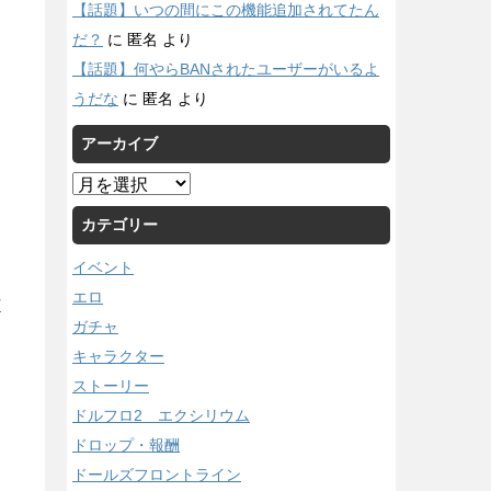
【話題】いつの間にこの機能追加されてたん
だ？
に
匿名
より
【話題】何やらBANされたユーザーがいるよ
うだな
に
匿名
より
アーカイブ
ア
ー
カテゴリー
カ
イ
イベント
ブ
エロ
/
ガチャ
キャラクター
ストーリー
ドルフロ2 エクシリウム
ドロップ・報酬
ドールズフロントライン