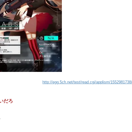
http://egg.5ch.net/test/read.cgi/applism/1552981738
いだろ
7