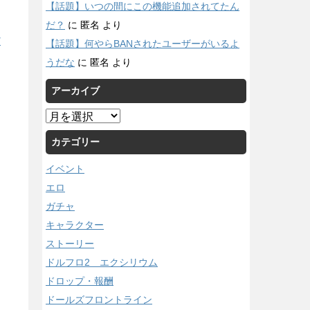
【話題】いつの間にこの機能追加されてたん
だ？
に
匿名
より
/
【話題】何やらBANされたユーザーがいるよ
うだな
に
匿名
より
アーカイブ
ア
ー
カテゴリー
カ
イ
イベント
ブ
エロ
ガチャ
キャラクター
ストーリー
ドルフロ2 エクシリウム
ドロップ・報酬
ドールズフロントライン