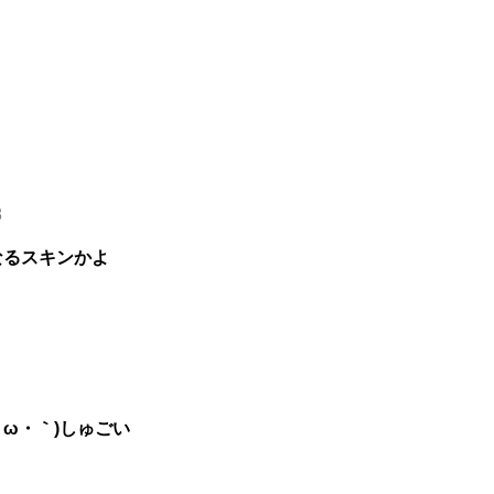
8
なるスキンかよ
ω・｀)しゅごい