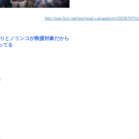
http://egg.5ch.net/test/read.cgi/applism/1553678751
ゃわたりとノリンコが救援対象だから
ってる
9