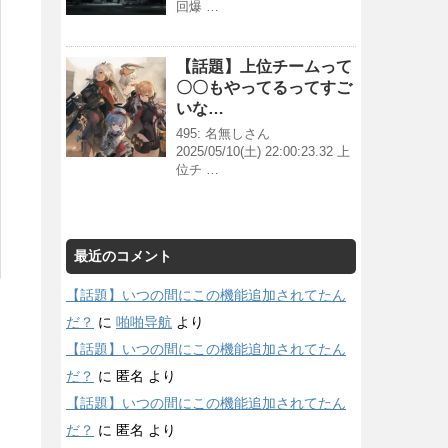
回爆 …
【話題】上位チームって
〇〇もやってるってすご
いな…
495: 名無しさん
2025/05/10(土) 22:00:23.32 上
位チ …
最近のコメント
【話題】いつの間にこの機能追加されてたん
だ？
に
啪啪导航
より
【話題】いつの間にこの機能追加されてたん
だ？
に
匿名
より
【話題】いつの間にこの機能追加されてたん
だ？
に
匿名
より