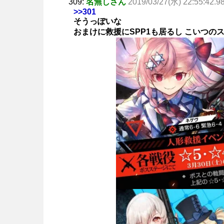
309:
名無しさん
2019/03/27(水) 22:55:42.9
>>301
そうっぽいな
おまけに救援にSPP1も居るし こいつの