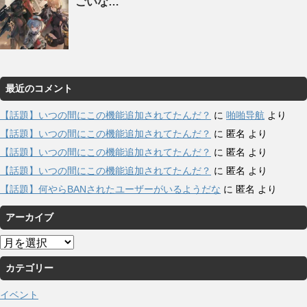
ごいな…
最近のコメント
【話題】いつの間にこの機能追加されてたんだ？
に
啪啪导航
より
【話題】いつの間にこの機能追加されてたんだ？
に
匿名
より
【話題】いつの間にこの機能追加されてたんだ？
に
匿名
より
【話題】いつの間にこの機能追加されてたんだ？
に
匿名
より
【話題】何やらBANされたユーザーがいるようだな
に
匿名
より
アーカイブ
ア
ー
カテゴリー
カ
イ
イベント
ブ