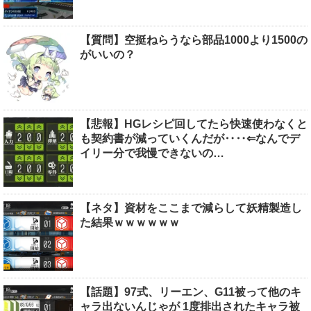
【質問】空挺ねらうなら部品1000より1500の
がいいの？
【悲報】HGレシピ回してたら快速使わなくと
も契約書が減っていくんだが‥‥⇐なんでデ
イリー分で我慢できないの…
【ネタ】資材をここまで減らして妖精製造し
た結果ｗｗｗｗｗｗ
【話題】97式、リーエン、G11被って他のキ
ャラ出ないんじゃが 1度排出されたキャラ被