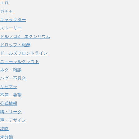
エロ
ガチャ
キャラクター
ストーリー
ドルフロ2 エクシリウム
ドロップ・報酬
ドールズフロントライン
ニューラルクラウド
ネタ・雑談
バグ・不具合
リセマラ
不満・要望
公式情報
噂・リーク
声・デザイン
攻略
未分類