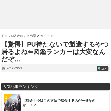
ドルフロ2 攻略まとめ隊
>
ガチャ
>
【驚愕】PU待たないで製造するやつ
居るよね⇐図鑑ランカーは大変なん
だぞ…
0
2019/03/29
コメ
人気記事ランキング
【課金】今はこの方法で課金するのが一番なの
か…！？