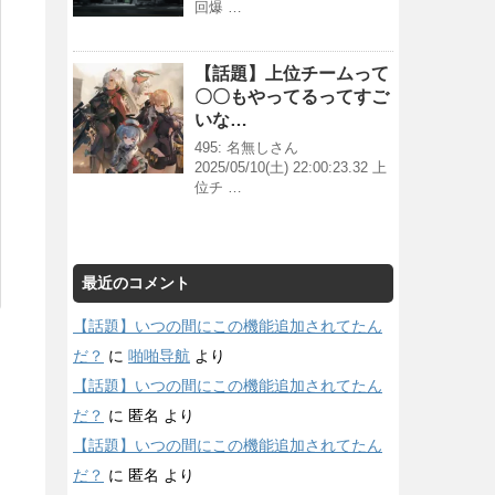
回爆 …
【話題】上位チームって
〇〇もやってるってすご
いな…
495: 名無しさん
2025/05/10(土) 22:00:23.32 上
位チ …
最近のコメント
【話題】いつの間にこの機能追加されてたん
だ？
に
啪啪导航
より
【話題】いつの間にこの機能追加されてたん
だ？
に
匿名
より
【話題】いつの間にこの機能追加されてたん
だ？
に
匿名
より