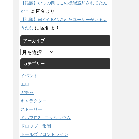
【話題】いつの間にこの機能追加されてたん
だ？
に
匿名
より
【話題】何やらBANされたユーザーがいるよ
/
うだな
に
匿名
より
アーカイブ
ア
ー
カテゴリー
カ
イ
イベント
ブ
エロ
ガチャ
キャラクター
ストーリー
ドルフロ2 エクシリウム
ドロップ・報酬
ドールズフロントライン