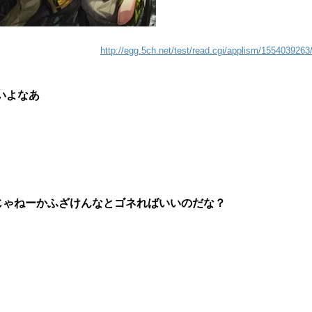
http://egg.5ch.net/test/read.cgi/applism/1554039263
いよなあ
じゃねーかふざけんなとゴネればいいのだな？