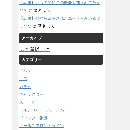
【話題】いつの間にこの機能追加されてたん
だ？
に
匿名
より
【話題】何やらBANされたユーザーがいるよ
うだな
に
匿名
より
アーカイブ
ア
ー
カテゴリー
カ
イ
イベント
ブ
エロ
ガチャ
キャラクター
ストーリー
ドルフロ2 エクシリウム
ドロップ・報酬
ドールズフロントライン