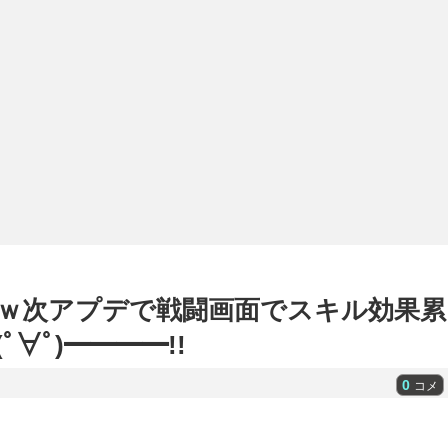
ｗ次アプデで戦闘画面でスキル効果累
∀ﾟ)━━━━!!
0
コメ