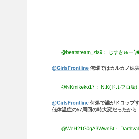
@beatstream_zis9： じすきゅー⎞
@GirlsFrontline
俺環ではカルカノ妹実
@NKmikeko17： N.K(ドルフロ垢)
@GirlsFrontline
何処で誰がドロップす
低体温症の57周回の時大変だったから
@WeH21G0gA3WwnBt： Darthvak