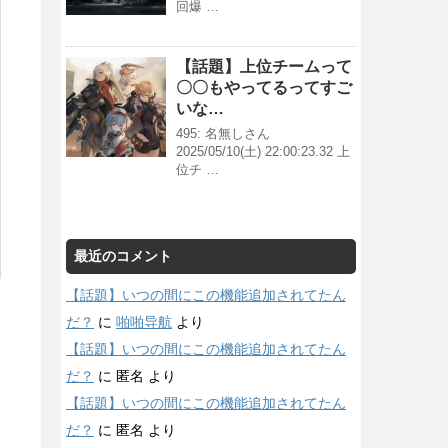
回爆 …
【話題】上位チームって
〇〇もやってるってすご
いな…
495: 名無しさん
2025/05/10(土) 22:00:23.32 上
位チ …
最近のコメント
【話題】いつの間にこの機能追加されてたん
だ？
に
啪啪导航
より
【話題】いつの間にこの機能追加されてたん
だ？
に
匿名
より
【話題】いつの間にこの機能追加されてたん
だ？
に
匿名
より