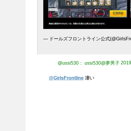
— ドールズフロントライン公式(@GirlsFront
2019
@ussi530： ussi530@夢男子
@GirlsFrontline
凄い