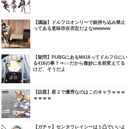
【議論】ドルフロオンリーで銃持ち込み禁止
ってある意味存在否定だよなwwwww
【疑問】PUBGにあるM416ってドルフロにい
る416の事？⇒○○だから微妙に名前変えてる
けど、そうだよ
【話題】星２で優秀なのはこのキャラｗｗｗ
ｗｗｗｗ
【ガチャ】センタウレイシーは１凸でいいよ