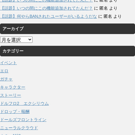
【話題】いつの間にこの機能追加されてたんだ？
に
匿名
より
【話題】何やらBANされたユーザーがいるようだな
に
匿名
より
アーカイブ
ア
ー
カテゴリー
カ
イ
イベント
ブ
エロ
ガチャ
キャラクター
ストーリー
ドルフロ2 エクシリウム
ドロップ・報酬
ドールズフロントライン
ニューラルクラウド