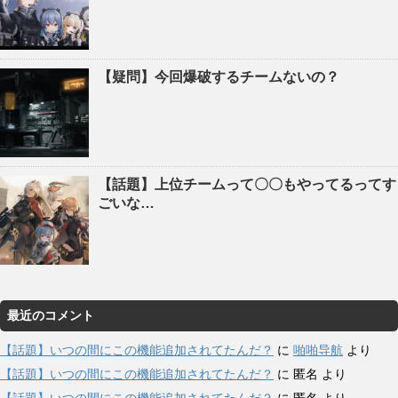
【疑問】今回爆破するチームないの？
【話題】上位チームって〇〇もやってるってす
ごいな…
最近のコメント
【話題】いつの間にこの機能追加されてたんだ？
に
啪啪导航
より
【話題】いつの間にこの機能追加されてたんだ？
に
匿名
より
【話題】いつの間にこの機能追加されてたんだ？
に
匿名
より