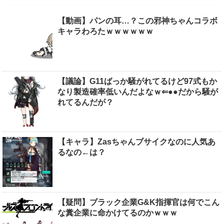
【動画】パンの耳…？この邪神ちゃんコラボ
キャラわろたｗｗｗｗｗｗ
【議論】G11ばっか騒がれてるけど97式もか
なり製造確率低いんだよなｗ⇐●●だから騒が
れてるんだが？
【キャラ】Zasちゃんブサイクなのに人気あ
るなの←は？
【疑問】ブラック企業G&K指揮官は何でこん
な糞企業に命かけてるのかｗｗｗ