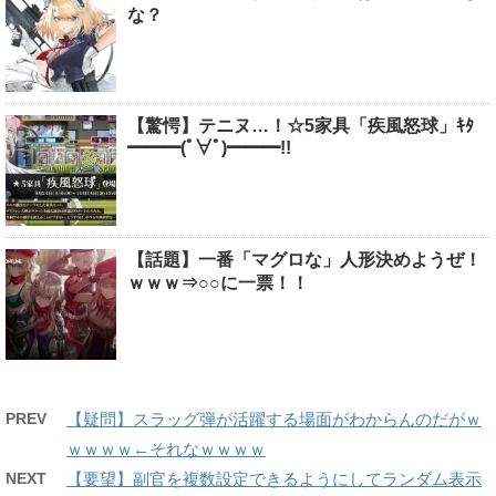
な？
【驚愕】テニヌ…！☆5家具「疾風怒球」ｷﾀ
━━━(ﾟ∀ﾟ)━━━!!
【話題】一番「マグロな」人形決めようぜ！
ｗｗｗ⇒○○に一票！！
PREV
【疑問】スラッグ弾が活躍する場面がわからんのだがｗ
ｗｗｗｗ←それなｗｗｗｗ
NEXT
【要望】副官を複数設定できるようにしてランダム表示