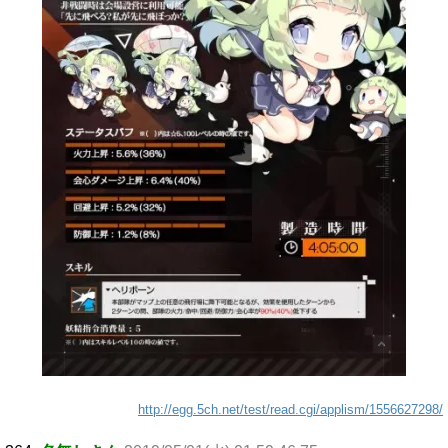
http://egg.5ch.net/test/read.cgi/applism/1556627298/