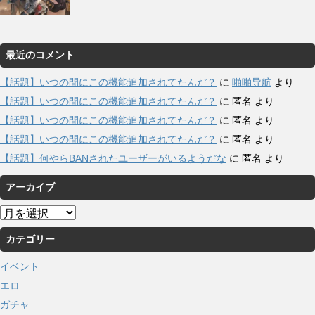
最近のコメント
【話題】いつの間にこの機能追加されてたんだ？
に
啪啪导航
より
【話題】いつの間にこの機能追加されてたんだ？
に
匿名
より
【話題】いつの間にこの機能追加されてたんだ？
に
匿名
より
【話題】いつの間にこの機能追加されてたんだ？
に
匿名
より
【話題】何やらBANされたユーザーがいるようだな
に
匿名
より
アーカイブ
ア
ー
カテゴリー
カ
イ
イベント
ブ
エロ
ガチャ