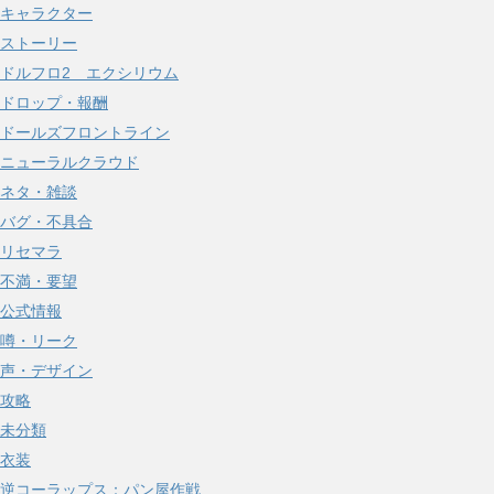
キャラクター
ストーリー
ドルフロ2 エクシリウム
ドロップ・報酬
ドールズフロントライン
ニューラルクラウド
ネタ・雑談
バグ・不具合
リセマラ
不満・要望
公式情報
噂・リーク
声・デザイン
攻略
未分類
衣装
逆コーラップス：パン屋作戦