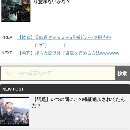
り意味ないかな？
PREV
【歓喜】美味過ぎｗｗｗｗ5月補給パック販売ｷﾀ
━━━━(ﾟ∀ﾟ)━━━━!!
NEXT
【急募】後方支援以外で資源を貯める方法wwwwww
NEW POST
【話題】いつの間にこの機能追加されてたん
だ？