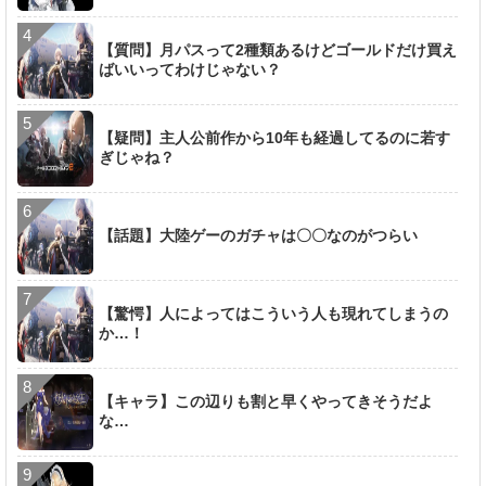
【質問】月パスって2種類あるけどゴールドだけ買え
ばいいってわけじゃない？
【疑問】主人公前作から10年も経過してるのに若す
ぎじゃね？
【話題】大陸ゲーのガチャは〇〇なのがつらい
【驚愕】人によってはこういう人も現れてしまうの
か…！
【キャラ】この辺りも割と早くやってきそうだよ
な…