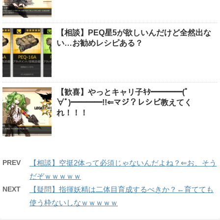
【相談】PEQ星5が欲しいんだけど全然出な
い…お勧めレシピある？
【歓喜】やっとキャリ子ｷﾀ━━━━(ﾟ
∀ﾟ)━━━━!!⇐マジ？レシピ教えてく
れ！！！
PREV
【相談】空挺2体って必須じゃないんだよね？⇐お、そう
だぞｗｗｗｗｗ
NEXT
【疑問】指揮妖精は二体目育成するべきか？←育てても
使う枠ないしなｗｗｗｗｗ