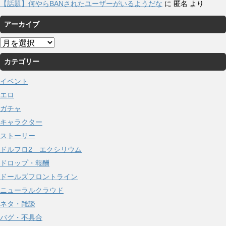
【話題】何やらBANされたユーザーがいるようだな
に
匿名
より
アーカイブ
ア
ー
カテゴリー
カ
イ
イベント
ブ
エロ
ガチャ
キャラクター
ストーリー
ドルフロ2 エクシリウム
ドロップ・報酬
ドールズフロントライン
ニューラルクラウド
ネタ・雑談
バグ・不具合