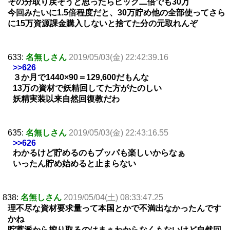
その分取り戻そうと思ったらピック二倍でも30万
今回みたいに1.5倍程度だと、30万貯め他の全部使ってさら
に15万資源課金購入しないと捨てた分の元取れんぞ
633:
名無しさん
2019/05/03(金) 22:42:39.16
>>626
３か月で1440×90＝129,600だもんな
13万の資材で妖精回してた方がたのしい
妖精実装以来自然回復教だわ
635:
名無しさん
2019/05/03(金) 22:43:16.55
>>626
わかるけど貯めるのもブッパも楽しいからなぁ
いったん貯め始めると止まらない
838:
名無しさん
2019/05/04(土) 08:33:47.25
理不尽な資材要求量って本国とかで不満出なかったんです
かね
貯蓄派から搾り取るのはまぁわからなくもないけど自然回