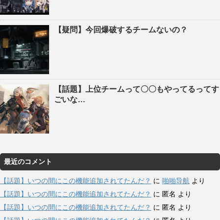
【疑問】今回爆破するチームないの？
【話題】上位チームって〇〇もやってるってす
ごいな…
最近のコメント
【話題】いつの間にこの機能追加されてたんだ？
に
啪啪导航
より
【話題】いつの間にこの機能追加されてたんだ？
に
匿名
より
【話題】いつの間にこの機能追加されてたんだ？
に
匿名
より