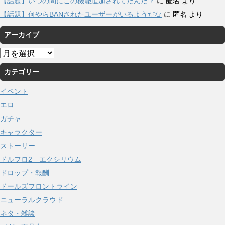
【話題】いつの間にこの機能追加されてたんだ？
に
匿名
より
【話題】何やらBANされたユーザーがいるようだな
に
匿名
より
アーカイブ
ア
ー
カテゴリー
カ
イ
イベント
ブ
エロ
ガチャ
キャラクター
ストーリー
ドルフロ2 エクシリウム
ドロップ・報酬
ドールズフロントライン
ニューラルクラウド
ネタ・雑談