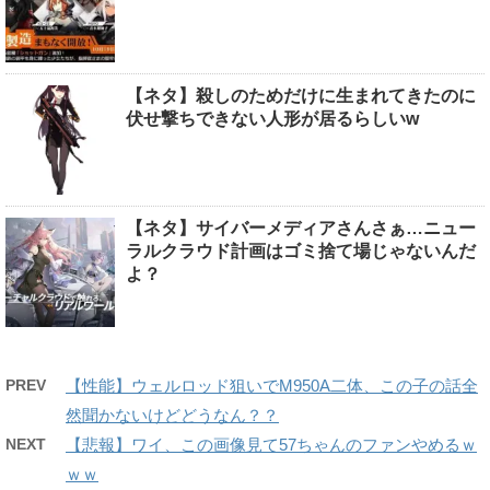
【ネタ】殺しのためだけに生まれてきたのに
伏せ撃ちできない人形が居るらしいw
【ネタ】サイバーメディアさんさぁ…ニュー
ラルクラウド計画はゴミ捨て場じゃないんだ
よ？
PREV
【性能】ウェルロッド狙いでM950A二体、この子の話全
然聞かないけどどうなん？？
NEXT
【悲報】ワイ、この画像見て57ちゃんのファンやめるｗ
ｗｗ