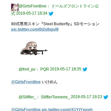
@GirlsFrontline： ドールズフロントライン公
2019-05-17 18:34
式
80式専用スキン『Steel Butterfly』SDモーション
pic.twitter.com/0t2s8qjul9
2019-05-17 18:35
@fm4_pv： PQR
@GirlsFrontline
いけめん
2019-05-17 19:23
@Sliffler_： SlifflerTonnerre_
@GirlsFrontline
pic.twitter.com/rX1YtYwxeh