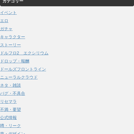
カテゴリー
カ
イ
イベント
ブ
エロ
ガチャ
キャラクター
ストーリー
ドルフロ2 エクシリウム
ドロップ・報酬
ドールズフロントライン
ニューラルクラウド
ネタ・雑談
バグ・不具合
リセマラ
不満・要望
公式情報
噂・リーク
声・デザイン