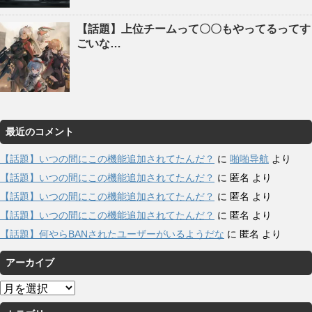
【話題】上位チームって〇〇もやってるってす
ごいな…
最近のコメント
【話題】いつの間にこの機能追加されてたんだ？
に
啪啪导航
より
【話題】いつの間にこの機能追加されてたんだ？
に
匿名
より
【話題】いつの間にこの機能追加されてたんだ？
に
匿名
より
【話題】いつの間にこの機能追加されてたんだ？
に
匿名
より
【話題】何やらBANされたユーザーがいるようだな
に
匿名
より
アーカイブ
ア
ー