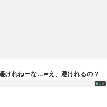
避けれねーな…⇐え、避けれるの？
0
コメ