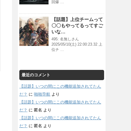
回爆 …
【話題】上位チームって
〇〇もやってるってすご
いな…
495: 名無しさん
2025/05/10(土) 22:00:23.32 上
位チ …
最近のコメント
【話題】いつの間にこの機能追加されてたん
だ？
に
啪啪导航
より
【話題】いつの間にこの機能追加されてたん
だ？
に
匿名
より
【話題】いつの間にこの機能追加されてたん
だ？
に
匿名
より