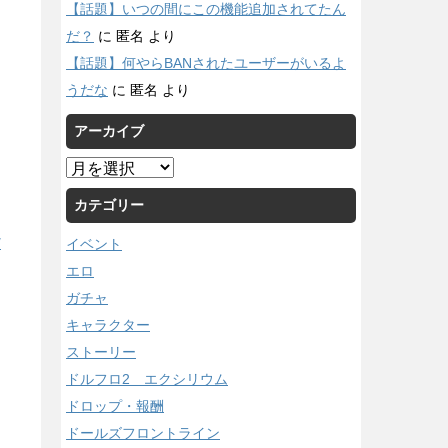
【話題】いつの間にこの機能追加されてたん
だ？
に
匿名
より
【話題】何やらBANされたユーザーがいるよ
うだな
に
匿名
より
アーカイブ
ア
ー
カテゴリー
カ
イ
イベント
/
ブ
エロ
ガチャ
キャラクター
ストーリー
ドルフロ2 エクシリウム
ドロップ・報酬
ドールズフロントライン