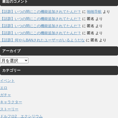
最近のコメント
【話題】いつの間にこの機能追加されてたんだ？
に
啪啪导航
より
【話題】いつの間にこの機能追加されてたんだ？
に
匿名
より
【話題】いつの間にこの機能追加されてたんだ？
に
匿名
より
【話題】いつの間にこの機能追加されてたんだ？
に
匿名
より
【話題】何やらBANされたユーザーがいるようだな
に
匿名
より
アーカイブ
ア
ー
カテゴリー
カ
イ
イベント
ブ
エロ
ガチャ
キャラクター
ストーリー
ドルフロ2 エクシリウム