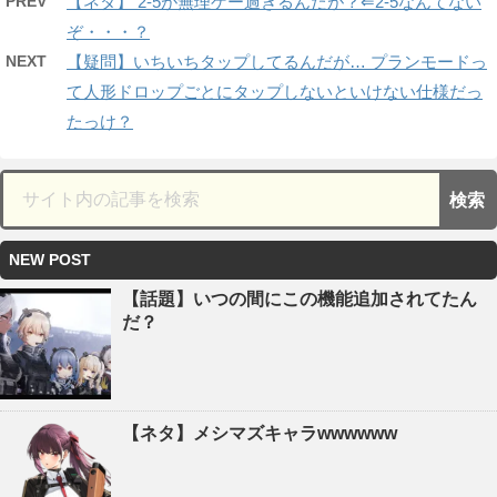
PREV
【ネタ】 2-5が無理ゲー過ぎるんだが？⇐2-5なんてない
ぞ・・・？
NEXT
【疑問】いちいちタップしてるんだが… プランモードっ
て人形ドロップごとにタップしないといけない仕様だっ
たっけ？
NEW POST
【話題】いつの間にこの機能追加されてたん
だ？
【ネタ】メシマズキャラwwwwww