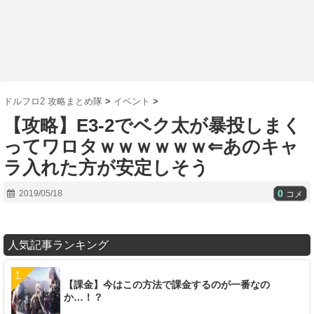
ドルフロ2 攻略まとめ隊
>
イベント
>
【攻略】E3-2でベク太が暴投しまく
ってワロタｗｗｗｗｗｗ⇐あのキャ
ラ入れた方が安定しそう
0
2019/05/18
コメ
人気記事ランキング
【課金】今はこの方法で課金するのが一番なの
か…！？