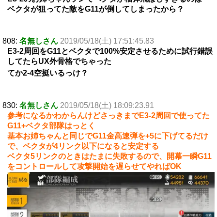
ベクタが狙ってた敵をG11が倒してしまったから？
808:
名無しさん
2019/05/18(土) 17:51:45.83
E3-2周回をG11とベクタで100%安定させるために試行錯誤
してたらUX外骨格でちゃった
てか2-4空挺いるっけ？
830:
名無しさん
2019/05/18(土) 18:09:23.91
参考になるかわからんけどさっきまでE3-2周回で使ってた
G11+ベクタ部隊はっとく
基本お姉ちゃんと同じでG11金高速弾を+5に下げてるだけ
で、ベクタが4リンク以下になると安定する
ベクタ5リンクのときはたまに失敗するので、開幕一瞬G11
をコントロールして攻撃開始を遅らせてやればOK