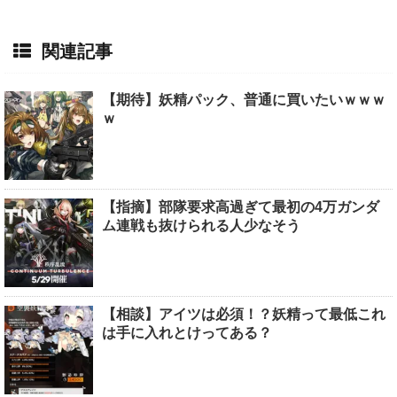
関連記事
【期待】妖精パック、普通に買いたいｗｗｗ
ｗ
【指摘】部隊要求高過ぎて最初の4万ガンダ
ム連戦も抜けられる人少なそう
【相談】アイツは必須！？妖精って最低これ
は手に入れとけってある？