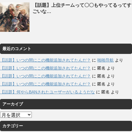
【話題】上位チームって〇〇もやってるってす
ごいな…
最近のコメント
【話題】いつの間にこの機能追加されてたんだ？
に
啪啪导航
より
【話題】いつの間にこの機能追加されてたんだ？
に
匿名
より
【話題】いつの間にこの機能追加されてたんだ？
に
匿名
より
【話題】いつの間にこの機能追加されてたんだ？
に
匿名
より
【話題】何やらBANされたユーザーがいるようだな
に
匿名
より
アーカイブ
ア
ー
カテゴリー
カ