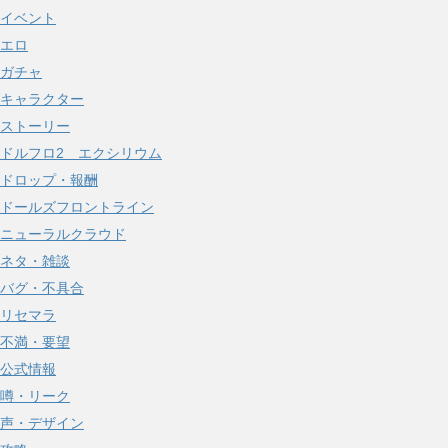
イ
イベント
ブ
エロ
ガチャ
キャラクター
ストーリー
ドルフロ2 エクシリウム
ドロップ・報酬
ドールズフロントライン
ニューラルクラウド
ネタ・雑談
バグ・不具合
リセマラ
不満・要望
公式情報
噂・リーク
声・デザイン