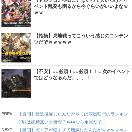
【ドルフロ】やることないって人いるけどイ
ベント乱発も困るから今ぐらいがいいよなｗ
ｗｗ
【指摘】局地戦ってこういう感じのコンテン
ツだぞｗｗｗｗｗ
【不安】○○必須！○○必須！！←次のイベント
ではどうなるんだ、、、！
PREV
【質問】最近復帰したんだがやっぱ深層映写のランキン
グ戦は妖精無いと無理？⇐●●なら余裕だぞ！
NEXT
【疑問】ガイアが強すぎて壊滅したんだがｗｗｗｗｗ←