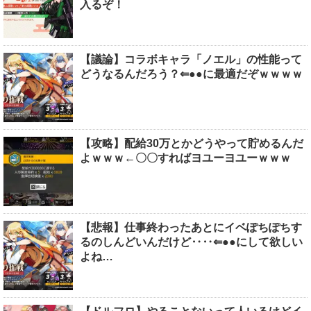
入るぞ！
【議論】コラボキャラ「ノエル」の性能って
どうなるんだろう？⇐●●に最適だぞｗｗｗｗ
【攻略】配給30万とかどうやって貯めるんだ
よｗｗｗ←〇〇すればヨユーヨユーｗｗｗ
【悲報】仕事終わったあとにイベぽちぽちす
るのしんどいんだけど‥‥⇐●●にして欲しい
よね…