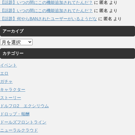
【話題】いつの間にこの機能追加されてたんだ？
に
匿名
より
【話題】いつの間にこの機能追加されてたんだ？
に
匿名
より
【話題】何やらBANされたユーザーがいるようだな
に
匿名
より
アーカイブ
ア
ー
カテゴリー
カ
イ
イベント
ブ
エロ
ガチャ
キャラクター
ストーリー
ドルフロ2 エクシリウム
ドロップ・報酬
ドールズフロントライン
ニューラルクラウド