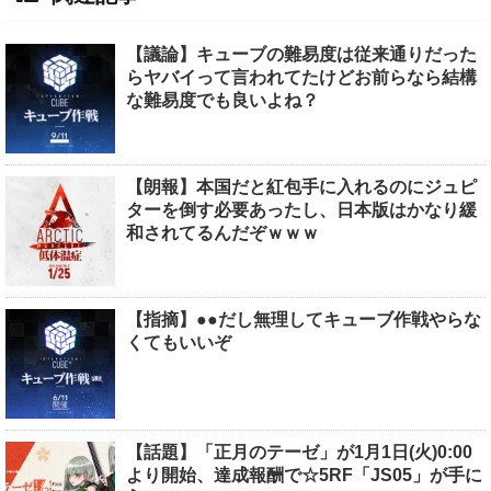
【議論】キューブの難易度は従来通りだった
らヤバイって言われてたけどお前らなら結構
な難易度でも良いよね？
【朗報】本国だと紅包手に入れるのにジュピ
ターを倒す必要あったし、日本版はかなり緩
和されてるんだぞｗｗｗ
【指摘】●●だし無理してキューブ作戦やらな
くてもいいぞ
【話題】「正月のテーゼ」が1月1日(火)0:00
より開始、達成報酬で☆5RF「JS05」が手に