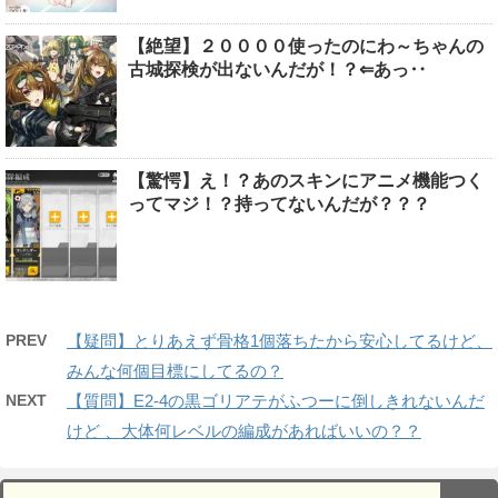
【絶望】２００００使ったのにわ～ちゃんの
古城探検が出ないんだが！？⇐あっ‥
【驚愕】え！？あのスキンにアニメ機能つく
ってマジ！？持ってないんだが？？？
PREV
【疑問】とりあえず骨格1個落ちたから安心してるけど、
みんな何個目標にしてるの？
NEXT
【質問】E2-4の黒ゴリアテがふつーに倒しきれないんだ
けど 、大体何レベルの編成があればいいの？？