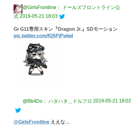
@GirlsFrontline： ドールズフロントライン公
2019-05-21 18:03
式
Gr G11専用スキン『Dragon Jr.』SDモーション
pic.twitter.com/fQ5PjPwiwI
2019-05-21 18:02
@Bb4Do： ハタハタ＿ドルフロ
@GirlsFrontline
ええな…