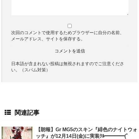
次回のコメントで使用するためブラウザーに自分の名前、
メールアドレス、サイトを保存する。
日本語が含まれない投稿は無視されますのでご注意くださ
い。（スパム対策）
関連記事
【朗報】Gr MG5のスキン『緋色のナイトウォ
ッチ』が12月14日(金)に実装ｸﾙ━━━━(ﾟ