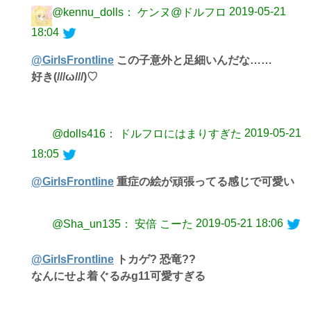
2019-05-21
@kennu_dolls： ケンヌ@ドルフロ
18:04
@GirlsFrontline
この子意外と足細いんだな……
好き(///ω///)♡
2019-05-21
@dolls416： ドルフロにはまりすぎた
18:05
@GirlsFrontline
重症の絵が頑張ってる感じで可愛い
2019-05-21 18:06
@Sha_un135： 安倍 こーた
@GirlsFrontline
トカゲ? 恐竜??
なんにせよ着ぐるみg11可愛すぎる