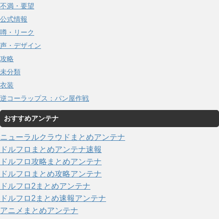
不満・要望
公式情報
噂・リーク
声・デザイン
攻略
未分類
衣装
逆コーラップス：パン屋作戦
おすすめアンテナ
ニューラルクラウドまとめアンテナ
ドルフロまとめアンテナ速報
ドルフロ攻略まとめアンテナ
ドルフロまとめ攻略アンテナ
ドルフロ2まとめアンテナ
ドルフロ2まとめ速報アンテナ
アニメまとめアンテナ