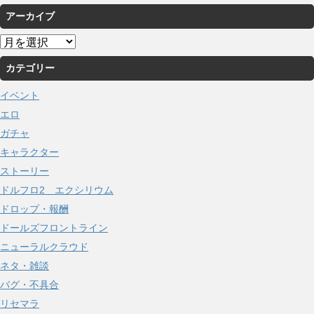
アーカイブ
ア
ー
カテゴリー
カ
イ
イベント
ブ
エロ
ガチャ
キャラクター
ストーリー
ドルフロ2 エクシリウム
ドロップ・報酬
ドールズフロントライン
ニューラルクラウド
ネタ・雑談
バグ・不具合
リセマラ