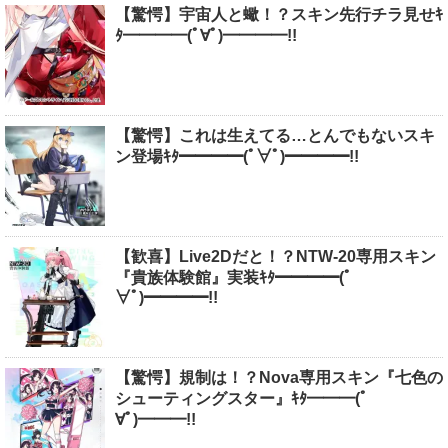
【驚愕】宇宙人と蠍！？スキン先行チラ見せｷ
ﾀ━━━━(ﾟ∀ﾟ)━━━━!!
【驚愕】これは生えてる…とんでもないスキ
ン登場ｷﾀ━━━━(ﾟ∀ﾟ)━━━━!!
【歓喜】Live2Dだと！？NTW-20専用スキン
『貴族体験館』実装ｷﾀ━━━━(ﾟ
∀ﾟ)━━━━!!
【驚愕】規制は！？Nova専用スキン『七色の
シューティングスター』ｷﾀ━━━(ﾟ
∀ﾟ)━━━!!