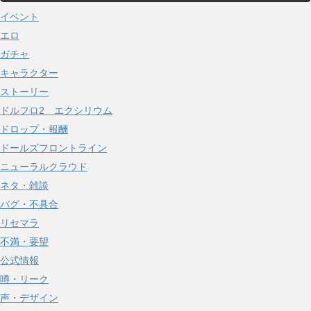
イ
イベント
ブ
エロ
ガチャ
キャラクター
ストーリー
ドルフロ2 エクシリウム
ドロップ・報酬
ドールズフロントライン
ニューラルクラウド
ネタ・雑談
バグ・不具合
リセマラ
不満・要望
公式情報
噂・リーク
声・デザイン