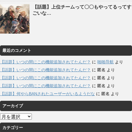
【話題】上位チームって〇〇もやってるってす
ごいな…
最近のコメント
【話題】いつの間にこの機能追加されてたんだ？
に
啪啪导航
より
【話題】いつの間にこの機能追加されてたんだ？
に
匿名
より
【話題】いつの間にこの機能追加されてたんだ？
に
匿名
より
【話題】いつの間にこの機能追加されてたんだ？
に
匿名
より
【話題】何やらBANされたユーザーがいるようだな
に
匿名
より
アーカイブ
ア
ー
カテゴリー
カ