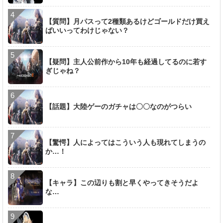
【質問】月パスって2種類あるけどゴールドだけ買え
ばいいってわけじゃない？
【疑問】主人公前作から10年も経過してるのに若す
ぎじゃね？
【話題】大陸ゲーのガチャは〇〇なのがつらい
【驚愕】人によってはこういう人も現れてしまうの
か…！
【キャラ】この辺りも割と早くやってきそうだよ
な…