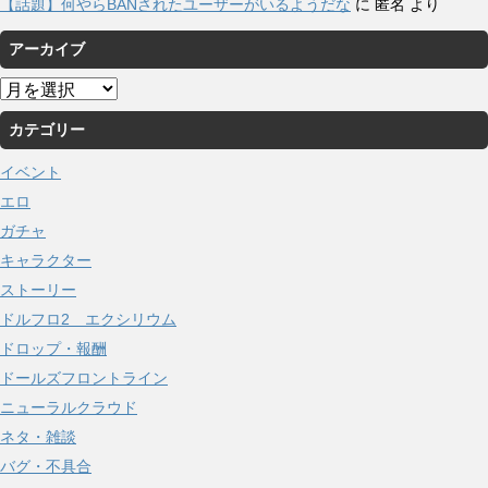
【話題】何やらBANされたユーザーがいるようだな
に
匿名
より
アーカイブ
ア
ー
カテゴリー
カ
イ
イベント
ブ
エロ
ガチャ
キャラクター
ストーリー
ドルフロ2 エクシリウム
ドロップ・報酬
ドールズフロントライン
ニューラルクラウド
ネタ・雑談
バグ・不具合