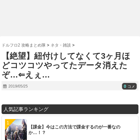
ドルフロ2 攻略まとめ隊
>
ネタ・雑談
>
【絶望】紐付けしてなくて3ヶ月ほ
どコツコツやってたデータ消えた
ぞ…⇐えぇ…
0
2019/05/25
コメ
人気記事ランキング
【課金】今はこの方法で課金するのが一番なの
か…！？