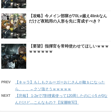
【攻略】今メイン部隊が70Lv越え4linkなん
だけど夜戦用の人形を先に育成すべき？
【要望】指揮官を常時使わせてほしいｗｗｗ
ｗｗｗｗｗｗ
PREV
【キャラ】もしもクルーガーおじさんが敵ｂになった
ら、、、←クソ強そうｗｗｗｗｗ
NEXT
【悲報】 1-2eで7割捜索使って120周したのに☆5 が0な
んだけど…こんなもの？【深層映写】