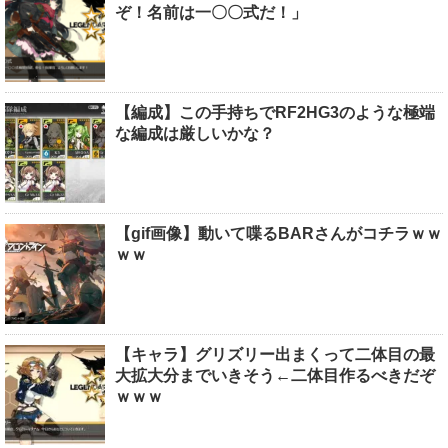
ぞ！名前は一〇〇式だ！」
【編成】この手持ちでRF2HG3のような極端
な編成は厳しいかな？
【gif画像】動いて喋るBARさんがコチラｗｗ
ｗｗ
【キャラ】グリズリー出まくって二体目の最
大拡大分までいきそう←二体目作るべきだぞ
ｗｗｗ