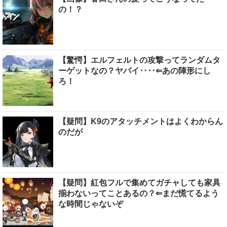
の！？
【驚愕】エルフェルトの攻撃ってランダムタ
ーゲットなの？ヤバイ‥‥⇐あの陣形にし
ろ！
【疑問】K9のアタッチメントはよくわからん
のだが
【疑問】紅包フルで集めてガチャしても家具
揃わないってことあるの？⇐まだ慌てるよう
な時間じゃないぞ