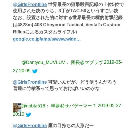
@GirlsFrontline
世界最長の狙撃殺害記録の上位5位で
使用された銃のうち、3丁がTAC-50というすごい銃
なお、設置された的に対する世界最長の標的射撃記録
は4828m(.408 Cheyenne Tactical, Vestal’s Custom
Riflesによるカスタムライフル)
google.co.jp/amp/s/www.wide…
2019-05-
@Dantyou_MUVLUV： 団長@マブラヴ
27 20:09
@GirlsFrontline
可愛いんだが、どう使うんだろう
普通に竹槍系って思っておけばいいのかな
2019-05-27
@nobta516： 翠夢@サバゲーマー？
20:10
@GirlsFrontline
鷹の目持ちの人形だー