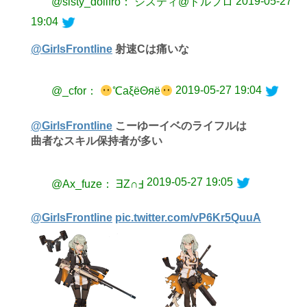
2019-05-27
@sisty_dollfro： システィ@ドルフロ
19:04
@GirlsFrontline
射速Cは痛いな
2019-05-27 19:04
@_cfor：
℃aξёΘяё
@GirlsFrontline
こーゆーイベのライフルは
曲者なスキル保持者が多い
2019-05-27 19:05
@Ax_fuze： ƎZ∩Ⅎ
@GirlsFrontline
pic.twitter.com/vP6Kr5QuuA