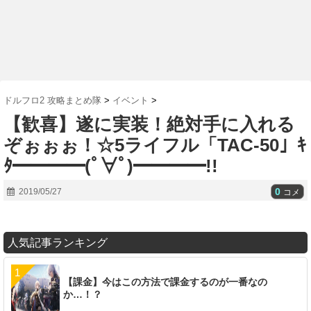
ドルフロ2 攻略まとめ隊
>
イベント
>
【歓喜】遂に実装！絶対手に入れる
ぞぉぉぉ！☆5ライフル「TAC-50」ｷ
ﾀ━━━━(ﾟ∀ﾟ)━━━━!!
0
2019/05/27
コメ
人気記事ランキング
【課金】今はこの方法で課金するのが一番なの
か…！？