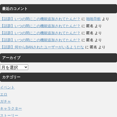
最近のコメント
【話題】いつの間にこの機能追加されてたんだ？
に
啪啪导航
より
【話題】いつの間にこの機能追加されてたんだ？
に
匿名
より
【話題】いつの間にこの機能追加されてたんだ？
に
匿名
より
【話題】いつの間にこの機能追加されてたんだ？
に
匿名
より
【話題】何やらBANされたユーザーがいるようだな
に
匿名
より
アーカイブ
ア
ー
カテゴリー
カ
イ
イベント
ブ
エロ
ガチャ
キャラクター
ストーリー