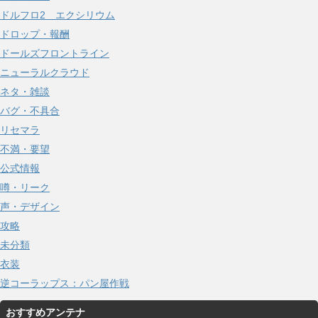
ドルフロ2 エクシリウム
ドロップ・報酬
ドールズフロントライン
ニューラルクラウド
ネタ・雑談
バグ・不具合
リセマラ
不満・要望
公式情報
噂・リーク
声・デザイン
攻略
未分類
衣装
逆コーラップス：パン屋作戦
おすすめアンテナ