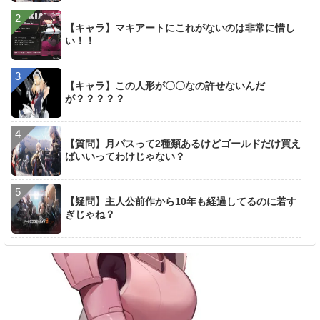
【キャラ】マキアートにこれがないのは非常に惜し
い！！
【キャラ】この人形が〇〇なの許せないんだ
が？？？？？
【質問】月パスって2種類あるけどゴールドだけ買え
ばいいってわけじゃない？
【疑問】主人公前作から10年も経過してるのに若す
ぎじゃね？