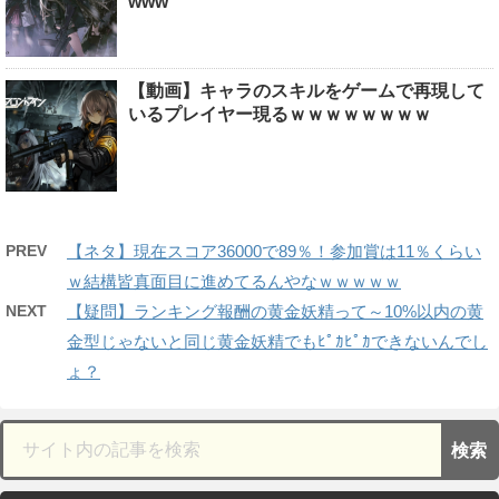
www
【動画】キャラのスキルをゲームで再現して
いるプレイヤー現るｗｗｗｗｗｗｗｗ
PREV
【ネタ】現在スコア36000で89％！参加賞は11％くらい
ｗ結構皆真面目に進めてるんやなｗｗｗｗｗ
NEXT
【疑問】ランキング報酬の黄金妖精って～10%以内の黄
金型じゃないと同じ黄金妖精でもﾋﾟｶﾋﾟｶできないんでし
ょ？