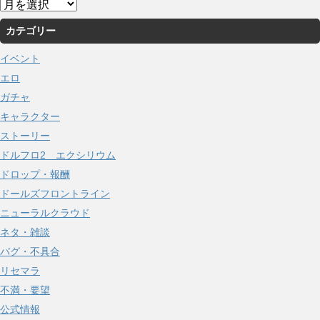
ア
ー
カテゴリー
カ
イ
イベント
ブ
エロ
ガチャ
キャラクター
ストーリー
ドルフロ2 エクシリウム
ドロップ・報酬
ドールズフロントライン
ニューラルクラウド
ネタ・雑談
バグ・不具合
リセマラ
不満・要望
公式情報