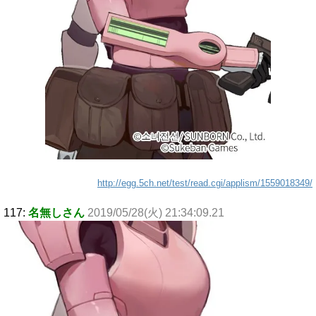
http://egg.5ch.net/test/read.cgi/applism/1559018349/
117:
名無しさん
2019/05/28(火) 21:34:09.21