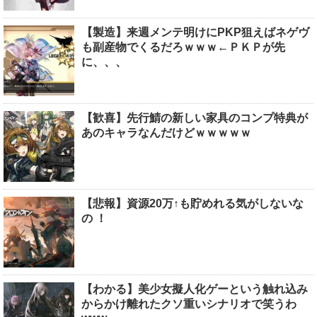
【製造】来週メンテ明けにPKP狙えばネゲヴ
も副産物でくるだろｗｗｗ←ＰＫＰが先
に、、、
【歓喜】先行鯖の新しい家具のコンプ特典が
あのキャラなんだけどｗｗｗｗｗ
【悲報】資源20万↑も貯めれる気がしないな
の ！
【わかる】美少女擬人化ゲーという触れ込み
からかけ離れたクソ重いシナリオで笑うわ