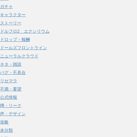
ガチャ
キャラクター
ストーリー
ドルフロ2 エクシリウム
ドロップ・報酬
ドールズフロントライン
ニューラルクラウド
ネタ・雑談
バグ・不具合
リセマラ
不満・要望
公式情報
噂・リーク
声・デザイン
攻略
未分類