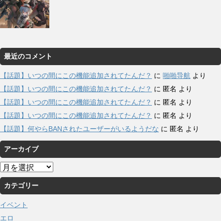
最近のコメント
【話題】いつの間にこの機能追加されてたんだ？
に
啪啪导航
より
【話題】いつの間にこの機能追加されてたんだ？
に
匿名
より
【話題】いつの間にこの機能追加されてたんだ？
に
匿名
より
【話題】いつの間にこの機能追加されてたんだ？
に
匿名
より
【話題】何やらBANされたユーザーがいるようだな
に
匿名
より
アーカイブ
ア
ー
カテゴリー
カ
イ
イベント
ブ
エロ