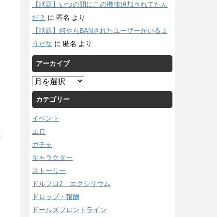
【話題】いつの間にこの機能追加されてたん
だ？
に
匿名
より
【話題】何やらBANされたユーザーがいるよ
うだな
に
匿名
より
アーカイブ
ア
ー
カテゴリー
カ
イ
イベント
ブ
エロ
/
ガチャ
キャラクター
ストーリー
ドルフロ2 エクシリウム
ドロップ・報酬
ドールズフロントライン