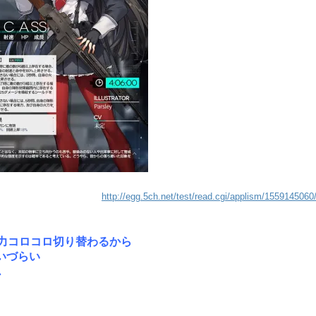
http://egg.5ch.net/test/read.cgi/applism/1559145060
火力コロコロ切り替わるから
いづらい
か