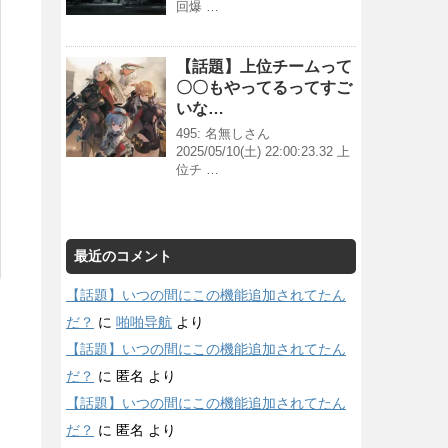
回爆 …
【話題】上位チームって
〇〇もやってるってすご
いな…
495: 名無しさん
2025/05/10(土) 22:00:23.32 上
位チ …
最近のコメント
【話題】いつの間にこの機能追加されてたん
だ？
に
啪啪导航
より
【話題】いつの間にこの機能追加されてたん
だ？
に
匿名
より
【話題】いつの間にこの機能追加されてたん
だ？
に
匿名
より