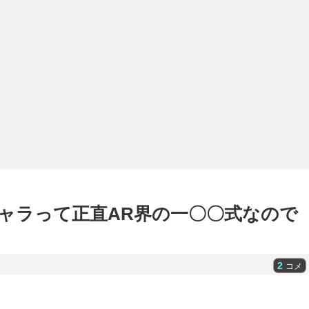
ャラって正直AR界の一〇〇式なので
2
コメ