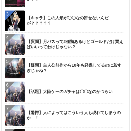
【キャラ】この人形が〇〇なの許せないんだ
が？？？？？
【質問】月パスって2種類あるけどゴールドだけ買え
ばいいってわけじゃない？
【疑問】主人公前作から10年も経過してるのに若す
ぎじゃね？
【話題】大陸ゲーのガチャは〇〇なのがつらい
【驚愕】人によってはこういう人も現れてしまうの
か…！