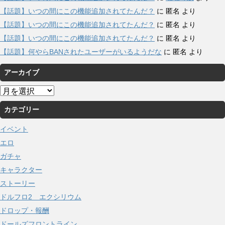
【話題】いつの間にこの機能追加されてたんだ？
に
匿名
より
【話題】いつの間にこの機能追加されてたんだ？
に
匿名
より
【話題】いつの間にこの機能追加されてたんだ？
に
匿名
より
【話題】何やらBANされたユーザーがいるようだな
に
匿名
より
アーカイブ
ア
ー
カテゴリー
カ
イ
イベント
ブ
エロ
ガチャ
キャラクター
ストーリー
ドルフロ2 エクシリウム
ドロップ・報酬
ドールズフロントライン