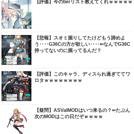
【評価】今のtierリスト教えてくれｗｗｗｗｗ
【悲報】スオミ掘りしてたけどもう諦めよ
う‥‥G36Cの方が欲しい‥‥⇐なんでG36C
持ってないのに掘ってるんだ？
【評価】このキャラ、ディスられ過ぎててワ
ロタｗｗｗｗｗｗｗｗ
【疑問】ASValMODはいつ来るの？⇐たぶん
次のMODはこの日だぞｗｗｗｗ