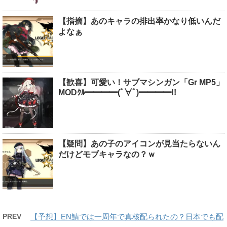
【指摘】あのキャラの排出率かなり低いんだ
よなぁ
【歓喜】可愛い！サブマシンガン「Gr MP5」
MODｸﾙ━━━━(ﾟ∀ﾟ)━━━━!!
【疑問】あの子のアイコンが見当たらないん
だけどモブキャラなの？ｗ
PREV
【予想】EN鯖では一周年で真核配られたの？日本でも配