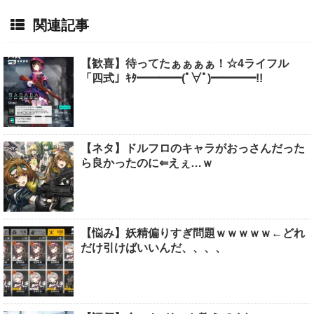
関連記事
【歓喜】待ってたぁぁぁぁ！☆4ライフル
「四式」ｷﾀ━━━━(ﾟ∀ﾟ)━━━━!!
【ネタ】ドルフロのキャラがおっさんだった
ら良かったのに⇐えぇ…ｗ
【悩み】妖精偏りすぎ問題ｗｗｗｗｗ←どれ
だけ引けばいいんだ、、、、