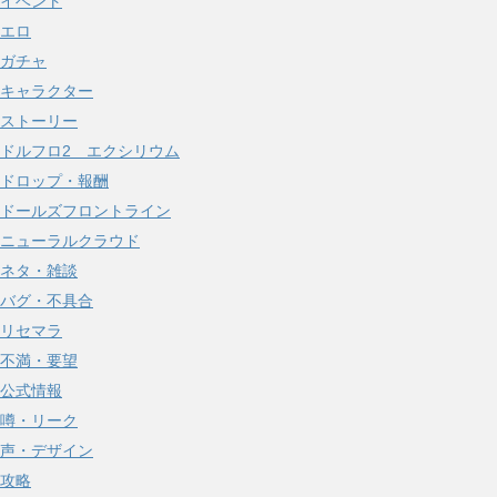
イベント
ブ
エロ
ガチャ
キャラクター
ストーリー
ドルフロ2 エクシリウム
ドロップ・報酬
ドールズフロントライン
ニューラルクラウド
ネタ・雑談
バグ・不具合
リセマラ
不満・要望
公式情報
噂・リーク
声・デザイン
攻略