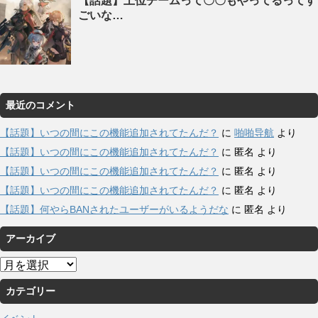
【話題】上位チームって〇〇もやってるってす
ごいな…
最近のコメント
【話題】いつの間にこの機能追加されてたんだ？
に
啪啪导航
より
【話題】いつの間にこの機能追加されてたんだ？
に
匿名
より
【話題】いつの間にこの機能追加されてたんだ？
に
匿名
より
【話題】いつの間にこの機能追加されてたんだ？
に
匿名
より
【話題】何やらBANされたユーザーがいるようだな
に
匿名
より
アーカイブ
ア
ー
カテゴリー
カ
イ