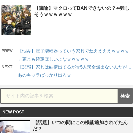
【議論】マクロってBANできないの？⇐難し
そうｗｗｗｗｗｗ
PREV
【悩み】電子増幅器っていう家具でねええええｗｗｗｗ
←家具も確定ほしいよなｗｗｗｗｗ
NEXT
【悲報】家具は結構出てるが☆5人形全然出ないんだが…
あのキャラばっかり出るｗ
NEW POST
【話題】いつの間にこの機能追加されてたん
だ？