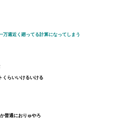
は一万週近く廻ってる計算になってしまう
2
ストくらいいけるいける
官とか普通におりゅやろ