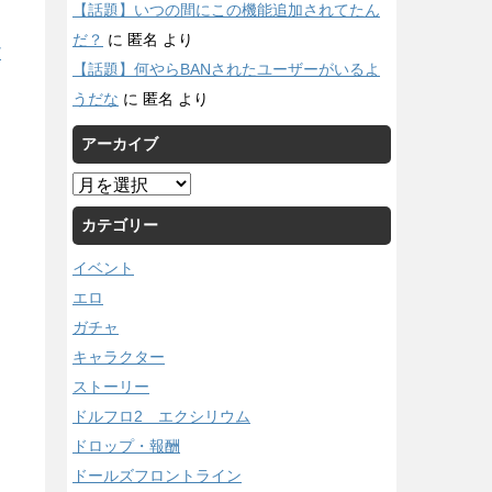
【話題】いつの間にこの機能追加されてたん
だ？
に
匿名
より
/
【話題】何やらBANされたユーザーがいるよ
うだな
に
匿名
より
アーカイブ
ア
ー
カテゴリー
カ
イ
イベント
ブ
エロ
ガチャ
キャラクター
ストーリー
ドルフロ2 エクシリウム
ドロップ・報酬
ドールズフロントライン