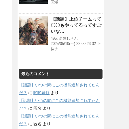
回爆 …
【話題】上位チームって
〇〇もやってるってすご
いな…
495: 名無しさん
2025/05/10(土) 22:00:23.32 上
位チ …
最近のコメント
【話題】いつの間にこの機能追加されてたん
だ？
に
啪啪导航
より
【話題】いつの間にこの機能追加されてたん
だ？
に
匿名
より
【話題】いつの間にこの機能追加されてたん
だ？
に
匿名
より