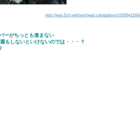
http://egg.5ch.net/test/read.cgi/applism/1559541166
値バーがちっとも進まない
百週もしないといけないのでは・・・？
？