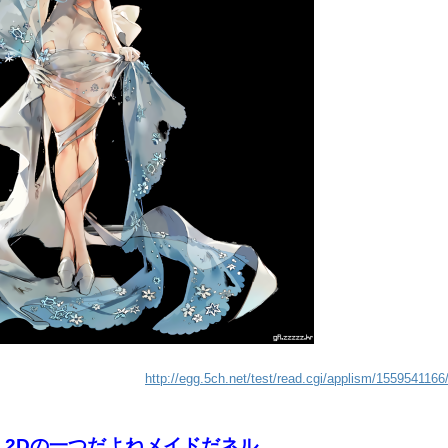
http://egg.5ch.net/test/read.cgi/applism/1559541166
L2Dの一つだよねメイドだネル