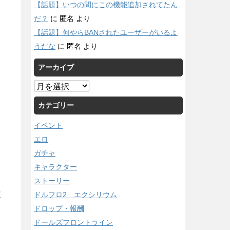
【話題】いつの間にこの機能追加されてたん
だ？
に
匿名
より
【話題】何やらBANされたユーザーがいるよ
うだな
に
匿名
より
アーカイブ
ア
ー
カテゴリー
カ
イ
イベント
ブ
エロ
ガチャ
キャラクター
ストーリー
ドルフロ2 エクシリウム
/
ドロップ・報酬
ドールズフロントライン