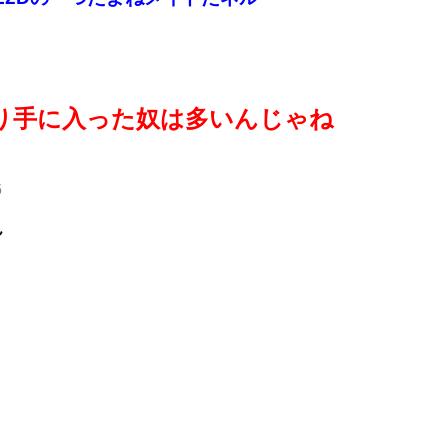
り手に入った奴は多いんじゃね
6
ん