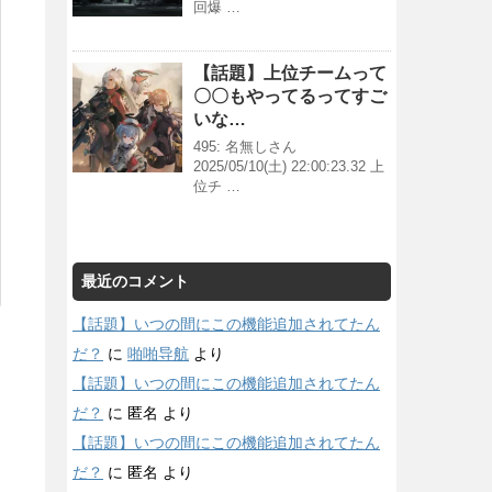
回爆 …
【話題】上位チームって
〇〇もやってるってすご
いな…
495: 名無しさん
2025/05/10(土) 22:00:23.32 上
位チ …
最近のコメント
【話題】いつの間にこの機能追加されてたん
だ？
に
啪啪导航
より
【話題】いつの間にこの機能追加されてたん
だ？
に
匿名
より
【話題】いつの間にこの機能追加されてたん
だ？
に
匿名
より