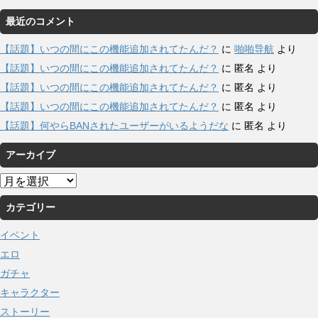
最近のコメント
【話題】いつの間にこの機能追加されてたんだ？
に
啪啪导航
より
【話題】いつの間にこの機能追加されてたんだ？
に
匿名
より
【話題】いつの間にこの機能追加されてたんだ？
に
匿名
より
【話題】いつの間にこの機能追加されてたんだ？
に
匿名
より
【話題】何やらBANされたユーザーがいるようだな
に
匿名
より
アーカイブ
ア
ー
カテゴリー
カ
イ
イベント
ブ
エロ
ガチャ
キャラクター
ストーリー