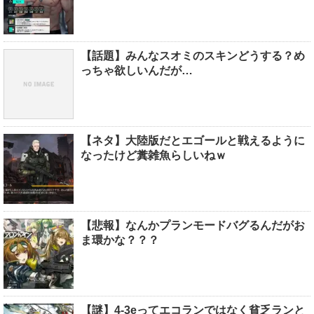
【話題】みんなスオミのスキンどうする？め
っちゃ欲しいんだが…
【ネタ】大陸版だとエゴールと戦えるように
なったけど糞雑魚らしいねｗ
【悲報】なんかプランモードバグるんだがお
ま環かな？？？
【謎】4-3eってエコランではなく貧乏ランと