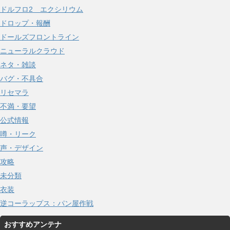
ドルフロ2 エクシリウム
ドロップ・報酬
ドールズフロントライン
ニューラルクラウド
ネタ・雑談
バグ・不具合
リセマラ
不満・要望
公式情報
噂・リーク
声・デザイン
攻略
未分類
衣装
逆コーラップス：パン屋作戦
おすすめアンテナ