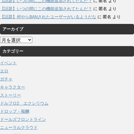
【話題】いつの間にこの機能追加されてたんだ？
に
匿名
より
【話題】いつの間にこの機能追加されてたんだ？
に
匿名
より
【話題】何やらBANされたユーザーがいるようだな
に
匿名
より
アーカイブ
ア
ー
カテゴリー
カ
イ
イベント
ブ
エロ
ガチャ
キャラクター
ストーリー
ドルフロ2 エクシリウム
ドロップ・報酬
ドールズフロントライン
ニューラルクラウド