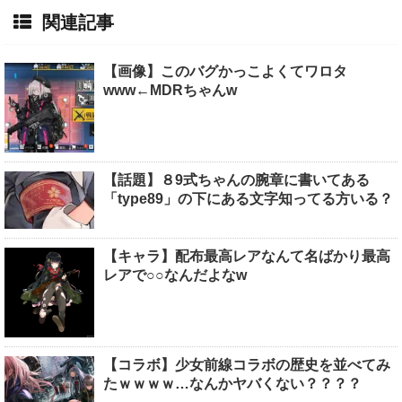
関連記事
【画像】このバグかっこよくてワロタ
www←MDRちゃんw
【話題】８9式ちゃんの腕章に書いてある
「type89」の下にある文字知ってる方いる？
【キャラ】配布最高レアなんて名ばかり最高
レアで○○なんだよなw
【コラボ】少女前線コラボの歴史を並べてみ
たｗｗｗｗ…なんかヤバくない？？？？