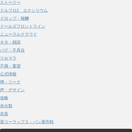
ストーリー
ドルフロ2 エクシリウム
ドロップ・報酬
ドールズフロントライン
ニューラルクラウド
ネタ・雑談
バグ・不具合
リセマラ
不満・要望
公式情報
噂・リーク
声・デザイン
攻略
未分類
衣装
逆コーラップス：パン屋作戦