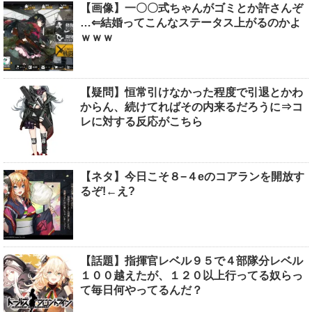
【画像】一〇〇式ちゃんがゴミとか許さんぞ
…⇐結婚ってこんなステータス上がるのかよ
ｗｗｗ
【疑問】恒常引けなかった程度で引退とかわ
からん、続けてればその内来るだろうに⇒コ
レに対する反応がこちら
【ネタ】今日こそ８−４eのコアランを開放す
るぞ!←え?
【話題】指揮官レベル９５で４部隊分レベル
１００越えたが、１２０以上行ってる奴らっ
て毎日何やってるんだ？