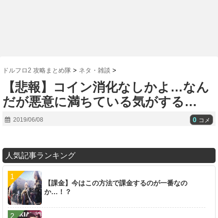
ドルフロ2 攻略まとめ隊
>
ネタ・雑談
>
【悲報】コイン消化なしかよ…なん
だが悪意に満ちている気がする…
0
2019/06/08
コメ
人気記事ランキング
【課金】今はこの方法で課金するのが一番なの
か…！？