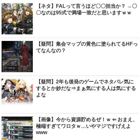
【ネタ】FALって言うほど〇〇担当か？ →〇
〇なのは95式で満場一致だと思いますｗｗ
【疑問】集会マップの黄色に塗られてるHFっ
てなんなの？
【疑問】2年も後発のゲームでネタバレ気に
するとか妙だな⇒まぁ気にする人は気にする
よな
【画像】今から資源貯めるぜ！ｗ ⇐ おまえ、
極端すぎてワロタｗ…いやマジですげえよ
www