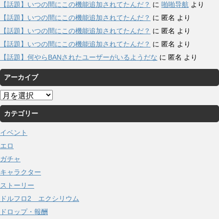
【話題】いつの間にこの機能追加されてたんだ？
に
啪啪导航
より
【話題】いつの間にこの機能追加されてたんだ？
に
匿名
より
【話題】いつの間にこの機能追加されてたんだ？
に
匿名
より
【話題】いつの間にこの機能追加されてたんだ？
に
匿名
より
【話題】何やらBANされたユーザーがいるようだな
に
匿名
より
アーカイブ
ア
ー
カテゴリー
カ
イ
イベント
ブ
エロ
ガチャ
キャラクター
ストーリー
ドルフロ2 エクシリウム
ドロップ・報酬