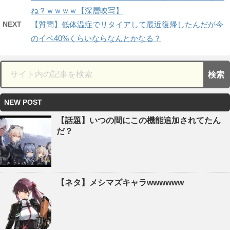
ね？ｗｗｗｗ【深層映写】
NEXT
【質問】低体温症でリタイアして最近復帰したんだが今
のイベ40%くらいならなんとかなる？
NEW POST
【話題】いつの間にこの機能追加されてたん
だ？
【ネタ】メシマズキャラwwwwww