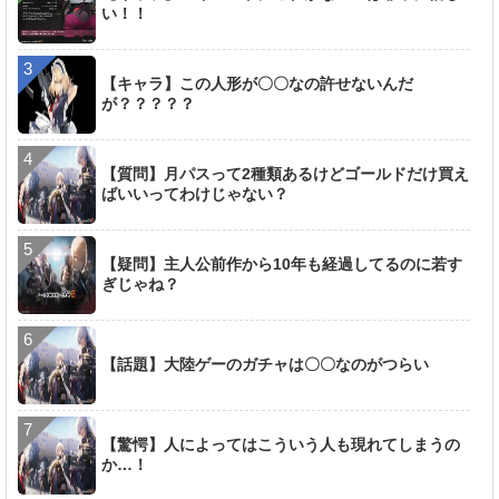
い！！
【キャラ】この人形が〇〇なの許せないんだ
が？？？？？
【質問】月パスって2種類あるけどゴールドだけ買え
ばいいってわけじゃない？
【疑問】主人公前作から10年も経過してるのに若す
ぎじゃね？
【話題】大陸ゲーのガチャは〇〇なのがつらい
【驚愕】人によってはこういう人も現れてしまうの
か…！