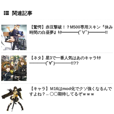
関連記事
【驚愕】赤豆撃破！？M500専用スキン『休み
時間の白昼夢』ｷﾀ━━━━(ﾟ∀ﾟ)━━━━!!
【ネタ】星3で一番人気はあのキャラｷﾀ
━━━━(ﾟ∀ﾟ)━━━━!!??
【キャラ】Ｍ16はmod化でクソ強くなるんで
すよね？←〇〇期待してるぞｗｗｗ