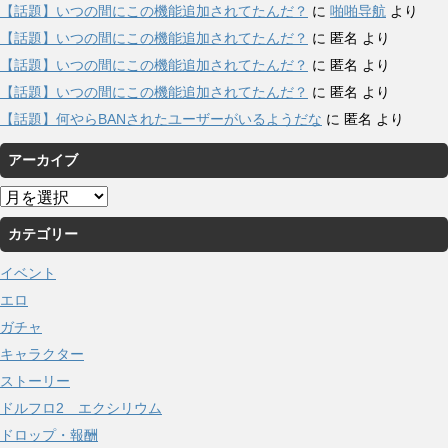
【話題】いつの間にこの機能追加されてたんだ？
に
啪啪导航
より
【話題】いつの間にこの機能追加されてたんだ？
に
匿名
より
【話題】いつの間にこの機能追加されてたんだ？
に
匿名
より
【話題】いつの間にこの機能追加されてたんだ？
に
匿名
より
【話題】何やらBANされたユーザーがいるようだな
に
匿名
より
アーカイブ
ア
ー
カテゴリー
カ
イ
イベント
ブ
エロ
ガチャ
キャラクター
ストーリー
ドルフロ2 エクシリウム
ドロップ・報酬