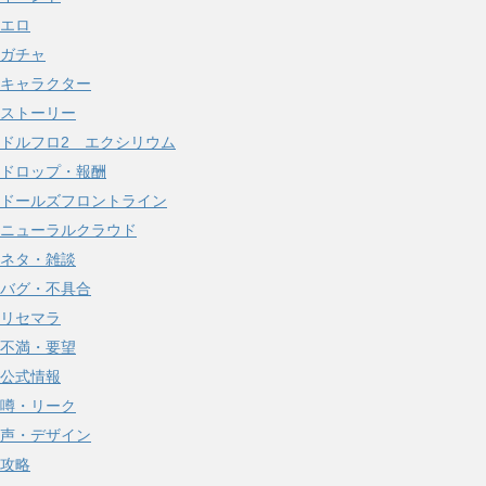
ブ
エロ
ガチャ
キャラクター
ストーリー
ドルフロ2 エクシリウム
ドロップ・報酬
ドールズフロントライン
ニューラルクラウド
ネタ・雑談
バグ・不具合
リセマラ
不満・要望
公式情報
噂・リーク
声・デザイン
攻略