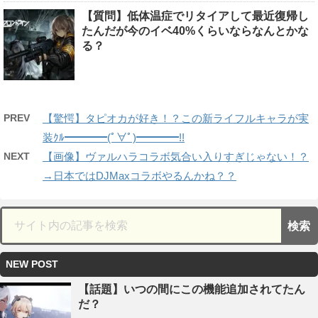
【質問】低体温症でリタイアして最近復帰し
たんだが今のイベ40%くらいならなんとかな
る？
PREV
【驚愕】タピオカが好き！？この新ライフルキャラが実
装ｸﾙ━━━━(ﾟ∀ﾟ)━━━━!!
NEXT
【画像】ヴァルハラコラボ気合い入りすぎじゃない！？
→日本ではDJMaxコラボやるんかね？？
NEW POST
【話題】いつの間にこの機能追加されてたん
だ？