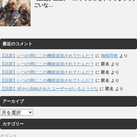
ごいな…
最近のコメント
【話題】いつの間にこの機能追加されてたんだ？
に
啪啪导航
より
【話題】いつの間にこの機能追加されてたんだ？
に
匿名
より
【話題】いつの間にこの機能追加されてたんだ？
に
匿名
より
【話題】いつの間にこの機能追加されてたんだ？
に
匿名
より
【話題】何やらBANされたユーザーがいるようだな
に
匿名
より
アーカイブ
ア
ー
カテゴリー
カ
イ
イベント