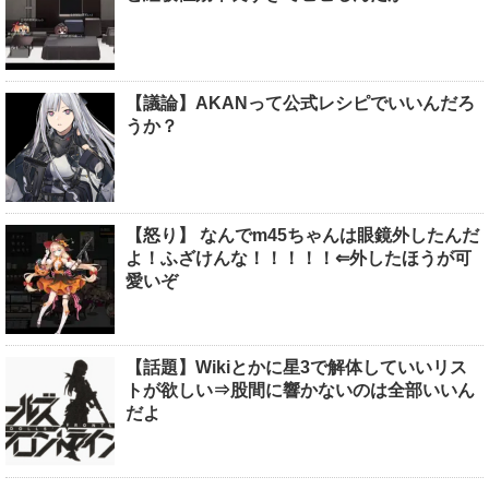
【議論】AKANって公式レシピでいいんだろ
うか？
【怒り】 なんでm45ちゃんは眼鏡外したんだ
よ！ふざけんな！！！！！⇐外したほうが可
愛いぞ
【話題】Wikiとかに星3で解体していいリス
トが欲しい⇒股間に響かないのは全部いいん
だよ