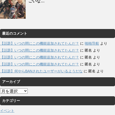
ごいな…
最近のコメント
【話題】いつの間にこの機能追加されてたんだ？
に
啪啪导航
より
【話題】いつの間にこの機能追加されてたんだ？
に
匿名
より
【話題】いつの間にこの機能追加されてたんだ？
に
匿名
より
【話題】いつの間にこの機能追加されてたんだ？
に
匿名
より
【話題】何やらBANされたユーザーがいるようだな
に
匿名
より
アーカイブ
ア
ー
カテゴリー
カ
イ
イベント
ブ