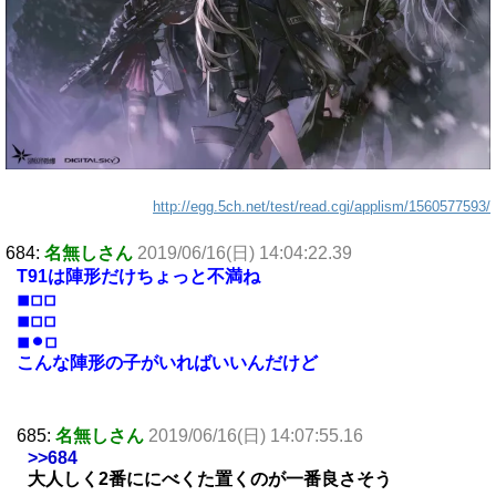
http://egg.5ch.net/test/read.cgi/applism/1560577593/
684:
名無しさん
2019/06/16(日) 14:04:22.39
T91は陣形だけちょっと不満ね
◾︎◽︎◽︎
◾︎◽︎◽︎
◾︎⚫︎◽︎
こんな陣形の子がいればいいんだけど
685:
名無しさん
2019/06/16(日) 14:07:55.16
>>684
大人しく2番ににべくた置くのが一番良さそう