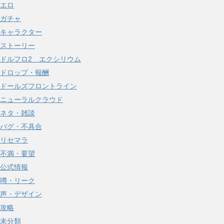
エロ
ガチャ
キャラクター
ストーリー
ドルフロ2 エクシリウム
ドロップ・報酬
ドールズフロントライン
ニューラルクラウド
ネタ・雑談
バグ・不具合
リセマラ
不満・要望
公式情報
噂・リーク
声・デザイン
攻略
未分類