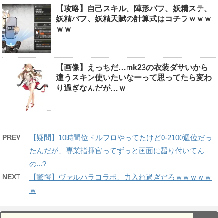
【攻略】自己スキル、陣形バフ、妖精ステ、
妖精バフ、妖精天賦の計算式はコチラｗｗｗ
ｗｗ
【画像】えっちだ…mk23の衣装ダサいから
違うスキン使いたいなーって思ってたら変わ
り過ぎなんだが…ｗ
PREV
【疑問】10時間位ドルフロやってたけど0-2100週位だっ
たんだが、専業指揮官ってずっと画面に齧り付いてん
の...?
NEXT
【驚愕】ヴァルハラコラボ、力入れ過ぎだろｗｗｗｗｗ
ｗ