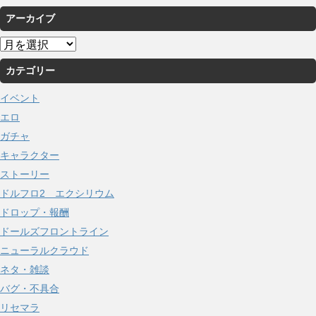
アーカイブ
ア
ー
カテゴリー
カ
イ
イベント
ブ
エロ
ガチャ
キャラクター
ストーリー
ドルフロ2 エクシリウム
ドロップ・報酬
ドールズフロントライン
ニューラルクラウド
ネタ・雑談
バグ・不具合
リセマラ