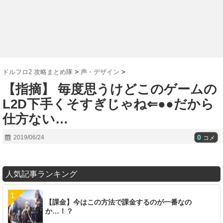
ドルフロ2 攻略まとめ隊
>
声・デザイン
>
【指摘】 毎度思うけどこのゲームの
L2D下手くそすぎじゃね⇐●●だから
仕方ない…
0
2019/06/24
コメ
人気記事ランキング
【課金】今はこの方法で課金するのが一番なの
か…！？