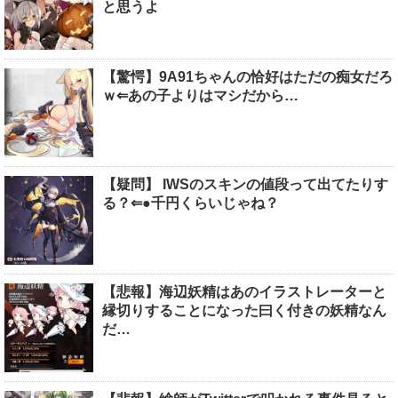
と思うよ
【驚愕】9A91ちゃんの恰好はただの痴女だろ
ｗ⇐あの子よりはマシだから…
【疑問】 IWSのスキンの値段って出てたりす
る？⇐●千円くらいじゃね？
【悲報】海辺妖精はあのイラストレーターと
縁切りすることになった曰く付きの妖精なん
だ…