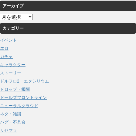
アーカイブ
ア
ー
カテゴリー
カ
イ
イベント
ブ
エロ
ガチャ
キャラクター
ストーリー
ドルフロ2 エクシリウム
ドロップ・報酬
ドールズフロントライン
ニューラルクラウド
ネタ・雑談
バグ・不具合
リセマラ