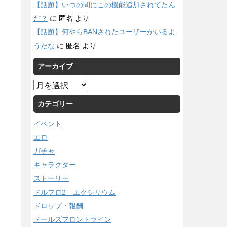
【話題】いつの間にこの機能追加されてたん
だ？
に
匿名
より
【話題】何やらBANされたユーザーがいるよ
うだな
に
匿名
より
アーカイブ
ア
ー
カテゴリー
カ
イ
イベント
ブ
エロ
ガチャ
キャラクター
ストーリー
ドルフロ2 エクシリウム
ドロップ・報酬
ドールズフロントライン