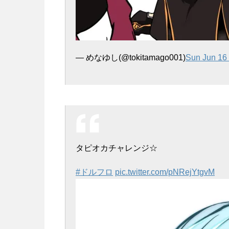
— めなゆし(@tokitamago001)
Sun Jun 16
タピオカチャレンジ☆
#ドルフロ
pic.twitter.com/pNRejYtgvM