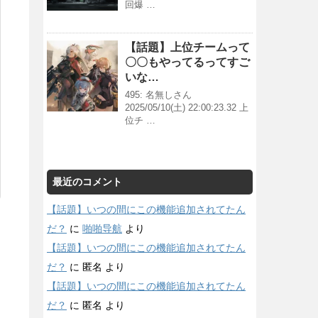
回爆 …
【話題】上位チームって
〇〇もやってるってすご
いな…
495: 名無しさん
2025/05/10(土) 22:00:23.32 上
位チ …
最近のコメント
【話題】いつの間にこの機能追加されてたん
だ？
に
啪啪导航
より
【話題】いつの間にこの機能追加されてたん
だ？
に
匿名
より
【話題】いつの間にこの機能追加されてたん
だ？
に
匿名
より