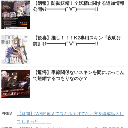
【朗報】防御妖精！？妖精に関する追加情報
公開ｷﾀ━━━━(ﾟ∀ﾟ)━━━━!!
【歓喜】推し！！！K2専用スキン『夜明け
前』ｷﾀ━━━━(ﾟ∀ﾟ)━━━━!!
【驚愕】季節関係ないスキンを間にぶっこん
で短縮するつもりなのか？
PREV
【疑問】IWS間違えてスキルあげてない方を編成拡大し
てしまった、、、