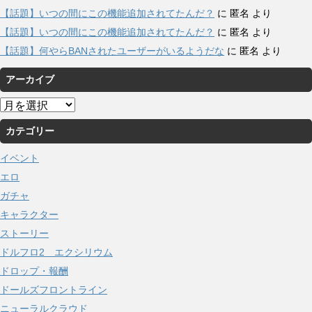
【話題】いつの間にこの機能追加されてたんだ？
に
匿名
より
【話題】いつの間にこの機能追加されてたんだ？
に
匿名
より
【話題】何やらBANされたユーザーがいるようだな
に
匿名
より
アーカイブ
ア
ー
カテゴリー
カ
イ
イベント
ブ
エロ
ガチャ
キャラクター
ストーリー
ドルフロ2 エクシリウム
ドロップ・報酬
ドールズフロントライン
ニューラルクラウド