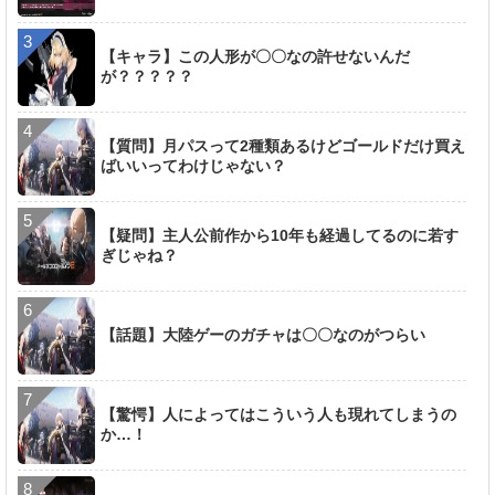
【キャラ】この人形が〇〇なの許せないんだ
が？？？？？
【質問】月パスって2種類あるけどゴールドだけ買え
ばいいってわけじゃない？
【疑問】主人公前作から10年も経過してるのに若す
ぎじゃね？
【話題】大陸ゲーのガチャは〇〇なのがつらい
【驚愕】人によってはこういう人も現れてしまうの
か…！