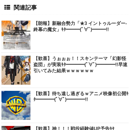
関連記事
【朗報】新融合勢力「★3 イントゥルーダー-
終幕の魔女」ｷﾀ━━━(ﾟ∀ﾟ)━━━!!
【歓喜】うぉぉぉ！！スキンテーマ「幻影怪
盗団」が実装ｷﾀ━━━━(ﾟ∀ﾟ)━━━━!!早速
引いてみた結果ｗｗｗｗｗｗ
【歓喜】待ち遠し過ぎるｗアニメ映像初公開ｷ
ﾀ━━━━(ﾟ∀ﾟ)━━━━!!
【歓喜】神！！！戦役経験値UP予告ｷﾀ