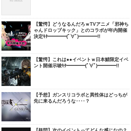
【驚愕】どうなるんだろｗTVアニメ「邪神ち
ゃんドロップキック」とのコラボが年内開催
決定ｷﾀ━━━━(ﾟ∀ﾟ)━━━━!!
【驚愕】これは●●イベントｗ日本鯖限定イベ
ント開催示唆ｷﾀ━━━━(ﾟ∀ﾟ)━━━━!!
【予想】ガンスリコラボと異性体はどっちが
先に来るんだろうな‥‥？
【疑問】次のイベントってどんな感じなの？