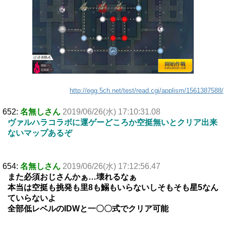
http://egg.5ch.net/test/read.cgi/applism/1561387588/
652:
名無しさん
2019/06/26(水) 17:10:31.08
ヴァルハラコラボに運ゲーどころか空挺無いとクリア出来
ないマップあるぞ
654:
名無しさん
2019/06/26(水) 17:12:56.47
また必須おじさんかぁ…壊れるなぁ
本当は空挺も挑発も里8も鰯もいらないしそもそも星5なん
ていらないよ
全部低レベルのIDWと一〇〇式でクリア可能