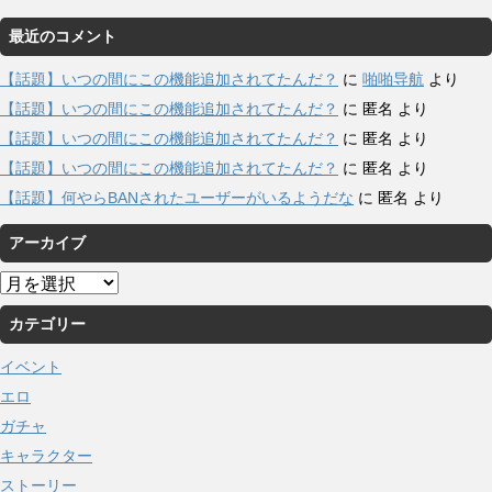
最近のコメント
【話題】いつの間にこの機能追加されてたんだ？
に
啪啪导航
より
【話題】いつの間にこの機能追加されてたんだ？
に
匿名
より
【話題】いつの間にこの機能追加されてたんだ？
に
匿名
より
【話題】いつの間にこの機能追加されてたんだ？
に
匿名
より
【話題】何やらBANされたユーザーがいるようだな
に
匿名
より
アーカイブ
ア
ー
カテゴリー
カ
イ
イベント
ブ
エロ
ガチャ
キャラクター
ストーリー