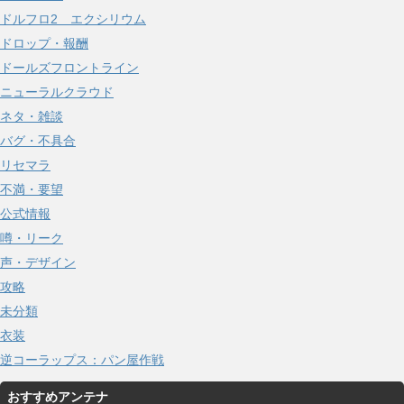
ドルフロ2 エクシリウム
ドロップ・報酬
ドールズフロントライン
ニューラルクラウド
ネタ・雑談
バグ・不具合
リセマラ
不満・要望
公式情報
噂・リーク
声・デザイン
攻略
未分類
衣装
逆コーラップス：パン屋作戦
おすすめアンテナ